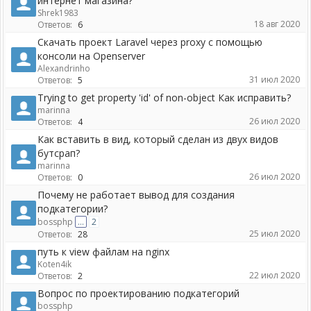
интернет магазина?
Shrek1983
18 авг 2020
Ответов:
6
Скачать проект Laravel через proxy с помощью
консоли на Openserver
Alexandrinho
31 июл 2020
Ответов:
5
Trying to get property 'id' of non-object Как исправить?
marinna
26 июл 2020
Ответов:
4
Как вставить в вид, который сделан из двух видов
бутсрап?
marinna
26 июл 2020
Ответов:
0
Почему не работает вывод для создания
подкатегории?
bossphp
...
2
25 июл 2020
Ответов:
28
путь к view файлам на nginx
Koten4ik
22 июл 2020
Ответов:
2
Вопрос по проектированию подкатегорий
bossphp