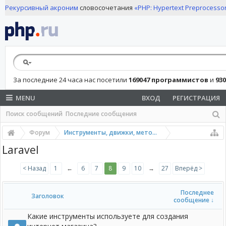
Рекурсивный акроним
словосочетания
«PHP: Hypertext Preprocesso
За последние 24 часа нас посетили
169047 программистов
и
93
MENU
ВХОД
РЕГИСТРАЦИЯ
Поиск сообщений
Последние сообщения
Форум
Инструменты, движки, методологии
Laravel
< Назад
1
←
6
7
8
9
10
→
27
Вперёд >
Последнее
Заголовок
сообщение ↓
Какие инструменты используете для создания