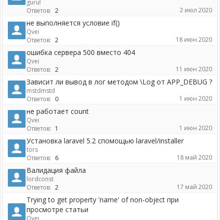
gurul
2 июл 2020
Ответов:
2
не выполняется условие if()
Qvei
18 июн 2020
Ответов:
2
ошибка сервера 500 вместо 404
Qvei
11 июн 2020
Ответов:
2
Зависит ли вывод в лог методом \Log от APP_DEBUG ?
mstdmstd
1 июн 2020
Ответов:
0
не работает count
Qvei
1 июн 2020
Ответов:
1
Установка laravel 5.2 спомощью laravel/installer
tors
18 май 2020
Ответов:
6
Валидация файла
lordconst
17 май 2020
Ответов:
2
Trying to get property 'name' of non-object при
просмотре статьи
Qvei