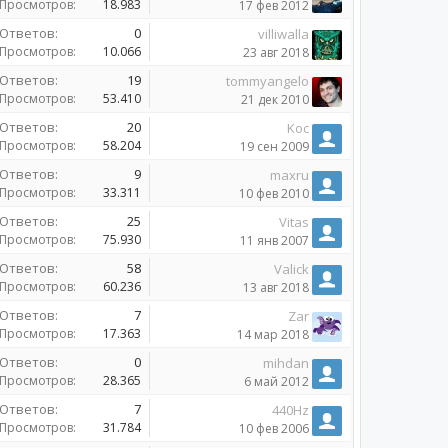
Просмотров:
18.983
17 фев 2012
Ответов:
0
villiwalla
Просмотров:
10.066
23 авг 2018
Ответов:
19
tommyangelo
Просмотров:
53.410
21 дек 2010
Ответов:
20
Koc
Просмотров:
58.204
19 сен 2009
Ответов:
9
maxru
Просмотров:
33.311
10 фев 2010
Ответов:
25
Vitas
Просмотров:
75.930
11 янв 2007
Ответов:
58
Valick
Просмотров:
60.236
13 авг 2018
Ответов:
7
Zar
Просмотров:
17.363
14 мар 2018
Ответов:
0
mihdan
Просмотров:
28.365
6 май 2012
Ответов:
7
440Hz
Просмотров:
31.784
10 фев 2006