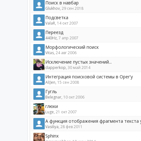
Поиск в навбар
Glukhov
,
29 сен 2018
Подсветка
ValaR
,
14 окт 2007
Переезд
440Hz
,
7 апр 2007
Морфологический поиск
Vitas
,
24 авг 2006
Исключение пустых значений...
dapperkop
,
30 май 2014
Интеграция поисковой системы в Oper'у
Al()en
,
15 сен 2008
Гугль
Belegnar
,
10 окт 2006
глюки
Luge
,
21 окт 2007
А функция отображения фрагмента текста у
Vasiliya
,
28 фев 2011
Sphinx