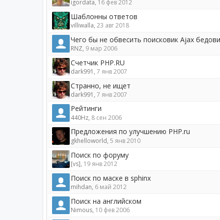
igordata
,
16 фев 2012
Шаблонны ответов
villiwalla
,
23 авг 2018
Чего бы не обвесить поисковик Ajax бедов
RNZ
,
9 мар 2006
Счетчик PHP.RU
dark991
,
7 янв 2007
Странно, не ищет
dark991
,
7 янв 2007
Рейтинги
440Hz
,
8 сен 2006
Предложения по улучшению PHP.ru
gkhelloworld
,
5 янв 2010
Поиск по форуму
[vs]
,
19 янв 2012
Поиск по маске в sphinx
mihdan
,
6 май 2012
Поиск на английском
Nimous
,
10 фев 2006