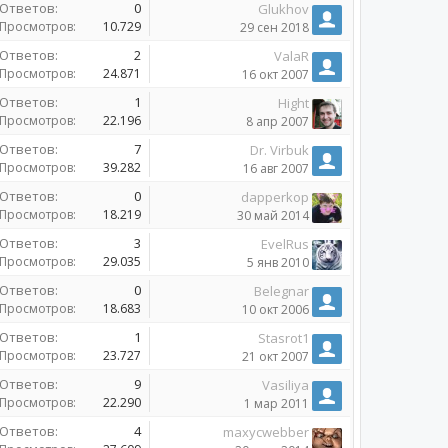
Ответов:
0
Glukhov
Просмотров:
10.729
29 сен 2018
Ответов:
2
ValaR
Просмотров:
24.871
16 окт 2007
Ответов:
1
Hight
Просмотров:
22.196
8 апр 2007
Ответов:
7
Dr. Virbuk
Просмотров:
39.282
16 авг 2007
Ответов:
0
dapperkop
Просмотров:
18.219
30 май 2014
Ответов:
3
EvelRus
Просмотров:
29.035
5 янв 2010
Ответов:
0
Belegnar
Просмотров:
18.683
10 окт 2006
Ответов:
1
Stasrot1
Просмотров:
23.727
21 окт 2007
Ответов:
9
Vasiliya
Просмотров:
22.290
1 мар 2011
Ответов:
4
maxycwebber