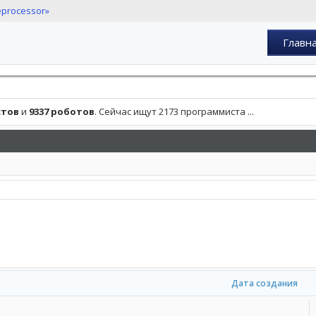
eprocessor»
Главн
стов
и
9337 роботов
. Сейчас ищут 2173 программиста ...
Дата создания