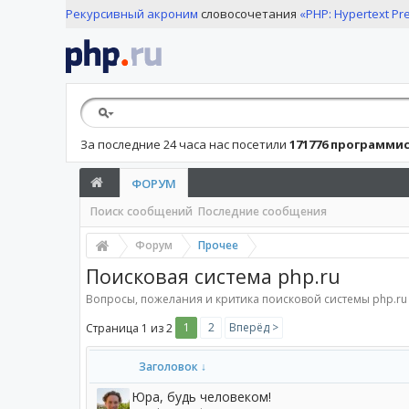
Рекурсивный акроним
словосочетания
«PHP: Hypertext Pr
За последние 24 часа нас посетили
171776 программи
ФОРУМ
Поиск сообщений
Последние сообщения
Форум
Прочее
Поисковая система php.ru
Вопросы, пожелания и критика поисковой системы php.ru
1
2
Вперёд >
Страница 1 из 2
Заголовок ↓
Юра, будь человеком!