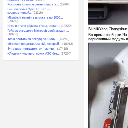
Россияне стали звонить и писать...
(22664)
Вышел релиз OpenIDE Pro —
корпоративной...
(21119)
Mitsubishi начнёт выпускать по 1000...
(20680)
Игра в стиле «Джона Уика», новая...
(19520)
Bilibili/Yang Changshun
Геймер отсудил у Microsoft свой аккаунт...
(18682)
Во время разборки Ян
перископный модуль и
Tesla поставила рекорд по числу...
(18289)
Microsoft представила ИИ, который...
(18013)
Энтузиаст потратил три тысячи...
(17418)
«Яндекс» улучшил поиск АЗС без...
(17204)