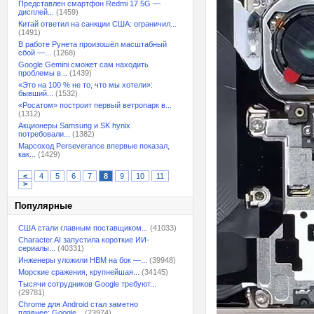
Представлен смартфон Redmi 17 5G —
дисплей...
(1459)
Китай ответил на санкции США: ограничил...
(1491)
В работе Рунета произошёл масштабный
сбой —...
(1268)
Google Gemini сможет сам находить
проблемы в...
(1439)
«Это на 100 % не то, что мы хотели»:
бывший...
(1532)
«Росатом» построит первый ветропарк в...
(1312)
Акционеры Samsung и SK hynix
потребовали...
(1382)
Марсоход Perseverance впервые показал,
как...
(1429)
<
4
5
6
7
8
9
10
11
>
Популярные
США стали главным поставщиком...
(41033)
Character.AI запустила короткие ИИ-
сериалы...
(40331)
Инженеры уложили HBM на бок —...
(39948)
Морские сражения, крупнейшая...
(34145)
Тысячи сотрудников Google требуют...
(29781)
Chrome для Android стал заметно
плавнее: Google...
(23974)