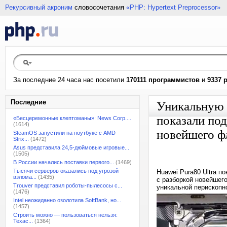
Рекурсивный акроним
словосочетания
«PHP: Hypertext Preprocessor»
За последние 24 часа нас посетили
170111 программистов
и
9337 
Последние
Уникальную к
показали по
«Бесцеремонные клептоманы»: News Corp....
(1614)
новейшего ф
SteamOS запустили на ноутбуке с AMD
Strix...
(1472)
Asus представила 24,5-дюймовые игровые...
(1505)
В России начались поставки первого...
(1469)
Тысячи серверов оказались под угрозой
Huawei Pura80 Ultra п
взлома...
(1435)
с разборкой новейшег
Trouver представил роботы-пылесосы с...
уникальной перископно
(1476)
Intel неожиданно озолотила SoftBank, но...
(1457)
Строить можно — пользоваться нельзя:
Техас...
(1364)