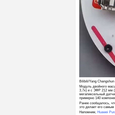
Bilibili/Yang Changshun
Модуль двойного масш
3,7x) и с ЭФР 212 мм 
мегапиксельный датчи
примерно 140 компоне
Ранее сообщалось, чт
это делает его самым
Напомним,
Huawei Pur