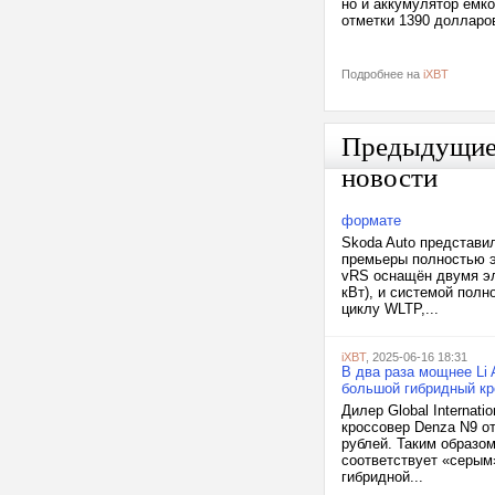
но и аккумулятор емк
отметки 1390 долларо
Подробнее на
iXBT
Предыдущи
новости
формате
Skoda Auto представи
премьеры полностью э
vRS оснащён двумя эл
кВт), и системой полн
циклу WLTP,...
iXBT
, 2025-06-16 18:31
В два раза мощнее Li 
большой гибридный к
Дилер Global Internat
кроссовер Denza N9 о
рублей. Таким образом
соответствует «серым
гибридной...