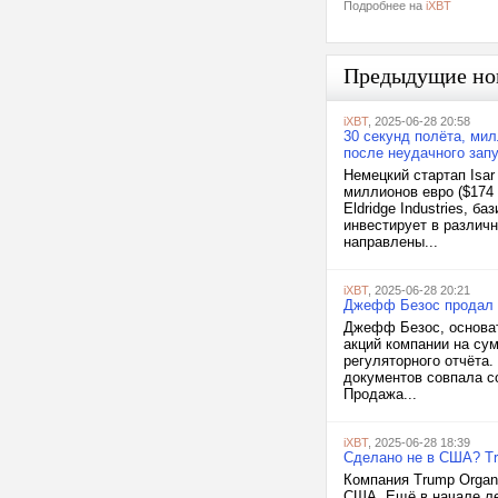
Подробнее на
iXBT
Предыдущие но
iXBT
, 2025-06-28 20:58
30 секунд полёта, мил
после неудачного зап
Немецкий стартап Isar
миллионов евро ($174
Eldridge Industries, б
инвестирует в различ
направлены...
iXBT
, 2025-06-28 20:21
Джефф Безос продал 
Джефф Безос, основат
акций компании на сум
регуляторного отчёта
документов совпала со
Продажа...
iXBT
, 2025-06-28 18:39
Сделано не в США? Tr
Компания Trump Organi
США. Ещё в начале ле