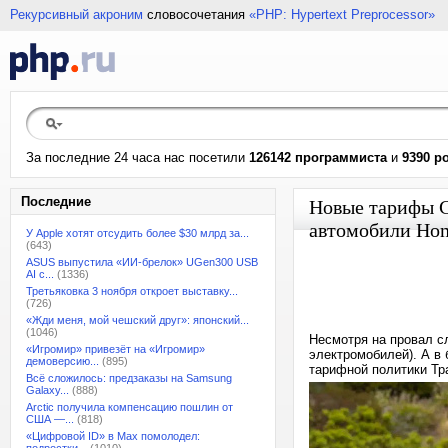
Рекурсивный акроним
словосочетания
«PHP: Hypertext Preprocessor»
За последние 24 часа нас посетили
126142 программиста
и
9390 р
Последние
Новые тарифы С
автомобили Hon
У Apple хотят отсудить более $30 млрд за...
(643)
ASUS выпустила «ИИ-брелок» UGen300 USB
AI с...
(1336)
Третьяковка 3 ноября откроет выставку...
(726)
«Жди меня, мой чешский друг»: японский...
(1046)
Несмотря на провал с
«Игромир» привезёт на «Игромир»
электромобилей). А в
демоверсию...
(895)
тарифной политики Тр
Всё сложилось: предзаказы на Samsung
Galaxy...
(888)
Arctic получила компенсацию пошлин от
США —...
(818)
«Цифровой ID» в Max помолодел: