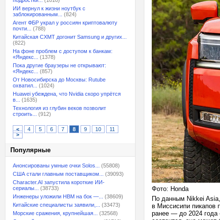
подростки...
(1010)
ИИ вернул к жизни ноутбук с
заблокированным...
(824)
Агент ФБР украл у россиян криптовалюту
почти...
(788)
Китайская CXMT догонит Samsung и других...
(822)
На фоне проблем с доступом к банкам:
«Яндекс...
(1378)
Пока другие браузеры не открывают:
«Яндекс...
(857)
От Новосибирска до Москвы: Rutube
охватил...
(1024)
Huawei убеждена, что Nvidia скоро упрётся
в...
(1635)
Технология из глубин веков позволит
строить...
(912)
<
4
5
6
7
8
9
10
11
>
Популярные
Анонсированы умные очки Solos...
(55808)
США стали главным поставщиком...
(39093)
Character.AI запустила короткие ИИ-
сериалы...
(38733)
Фото: Honda
Инженеры уложили HBM на бок —...
(38609)
По данным Nikkei Asia
Китайские специалисты заявили,...
(33473)
в Миссисипи пикапов п
ранее — до 2024 года
Морские сражения, крупнейшая...
(32568)