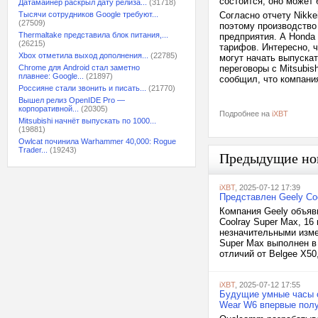
состоится, оно может 
Датамайнер раскрыл дату релиза...
(31718)
Тысячи сотрудников Google требуют...
Согласно отчету Nikke
(27509)
поэтому производство
Thermaltake представила блок питания,...
предприятия. А Honda
(26215)
тарифов. Интересно, 
Xbox отметила выход дополнения...
(22785)
могут начать выпускат
Chrome для Android стал заметно
переговоры с Mitsubis
плавнее: Google...
(21897)
сообщил, что компани
Россияне стали звонить и писать...
(21770)
Вышел релиз OpenIDE Pro —
корпоративной...
(20305)
Подробнее на
iXBT
Mitsubishi начнёт выпускать по 1000...
(19881)
Owlcat починила Warhammer 40,000: Rogue
Trader...
(19243)
Предыдущие но
iXBT
, 2025-07-12 17:39
Представлен Geely Co
Компания Geely объяв
Coolray Super Max, 1
незначительными изме
Super Max выполнен в 
отличий от Belgee X50,
iXBT
, 2025-07-12 17:55
Будущие умные часы 
Wear W6 впервые пол