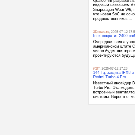
Qualcomm разрабатыва
кодовым названием A
Snapdragon Wear W6, 
что новая SoC не осн
предшественников....
3Dnews.ru
, 2025-07-12 17:
Intel сократит 2400 р
Очередная волна уволь
американском штате О
число будет впятеро м
проектируются будущие
iXBT
, 2025-07-12 17:28
144 Гц, защита IPX8 и
Redmi Turbo 4 Pro
Известный инсайдер Di
Turbo Pro. Эта модел
встроенный вентилято
системы. Вероятно, мо