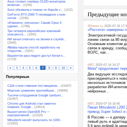
Asus готовит семёрку OLED-мониторов,
включая...
(2246)
Suno объявила о планах по борьбе с...
(1152)
Предыдущие но
GeForce RTX 2080 Ti неожиданно стали
хитом...
(2246)
«Извините, опечатка»: Claude Opus 5
3Dnews.ru
, 2025-07-16 17:
удалил...
(1786)
«Россети» намерены п
Три четверти европейских компаний
опасаются,...
(1843)
Электросетевой госуд
ИИ начал отвечать на звонки в службе...
линию связи за 80 млр
(2045)
Основным клиентом до
Alibaba нашла способ заработать на
связи в аренду, сооб
открытом...
(1601)
ВОЛС, как...
Вашингтон расследует доступ Китая к...
(1719)
iXBT
, 2025-07-16 16:27
<
3
4
5
6
7
8
9
10
>
Meta* продолжает пер
Два ведущих исследов
Популярные
присоединиться к нов
несколько источников
США стали главным поставщиком...
(41697)
разработки ИИ-агентов
Морские сражения, крупнейшая...
(34840)
нейронных...
Тысячи сотрудников Google требуют...
(31097)
Chrome для Android стал заметно
iXBT
, 2025-07-16 16:45
плавнее: Google...
(24914)
Пикап Mitsubishi L200
привод Super Select и
Вышел релиз OpenIDE Pro —
корпоративной...
(21525)
В Россию — к дилеру в
Mitsubishi начнёт выпускать по 1000...
левый руль и адаптац
(21002)
5,6 млн рублей (в цен