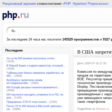
Рекурсивный акроним
словосочетания
«PHP: Hypertext Preprocessor»
За последние 24 часа нас посетили
145529 программистов
и
9327 
Последние
В США запретят
За сутки ИИ выявил несколько сотен...
(1618)
Дата: 2025-07-16 17:20
В Южной Корее создали навигатор, который...
(1839)
Комиссия по междунар
Тайваньская Nanya намерена заработать на
продаж на территории
ИИ,...
(2908)
BOE. Регулятор пришё
ByteDance запретила своим
технологию производс
исследователям...
(1855)
Display. Постановлени
ИИ Google раскрыл неанонсированного...
прекращении производ
(2694)
произведённые с нару
ИИ научился находить уязвимости в ПО, но
для...
(1420)
уже имеющиеся запасы
таких смартфонов.
Предзаказы GTA VI «настолько...
(2260)
Почти 70 % ИИ-бизнеса Microsoft завязано
Подробнее на
3Dnews.ru
на...
(2086)