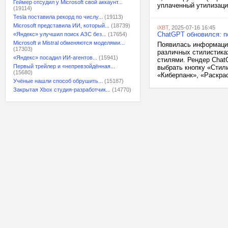
Геймер отсудил у Microsoft свой аккаунт...
уплаченный утилизацио
(19114)
Tesla поставила рекорд по числу...
(19113)
Microsoft представила ИИ, который...
(18739)
iXBT
, 2025-07-16 16:45
ChatGPT обновился: п
«Яндекс» улучшил поиск АЗС без...
(17654)
Microsoft и Mistral обменяются моделями...
Появилась информация
(17303)
различных стилистика
«Яндекс» посадил ИИ-агентов...
(15941)
стилями. Рендер Chat
Первый трейлер и «непревзойдённая...
выбрать кнопку «Стил
(15680)
«Киберпанк», «Раскра
Учёные нашли способ обрушить...
(15187)
Закрытая Xbox студия-разработчик...
(14770)