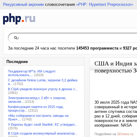
Рекурсивный акроним
словосочетания
«PHP: Hypertext Preprocessor»
За последние 24 часа нас посетили
145453 программиста
и
9327 р
Последние
США и Индия за
поверхностью З
Техдиректор M**a: ИИ следует
использовать,...
(1819)
С дизайном Nokia Lumia, экраном 3,2 дюйма
и...
(1752)
В США увидели военную угрозу в дронах с...
(2461)
Электровелосипед с 2 кВт·ч энергии,
запасом...
(2113)
30 июля 2025 года NA
совершенный в истори
Конфигурация памяти из 2015 года,
процессор...
(2312)
антенн спутника сост
«Мы собираемся построить заводы на
раз в 12 дней, собира
Луне»....
(1743)
поверхности и в земле
У Европы будет свой Starlink: ЕС утвердил...
изображения: NASA
(2576)
В США создали молекулярный анализатор...
Подробнее на
3Dnews.ru