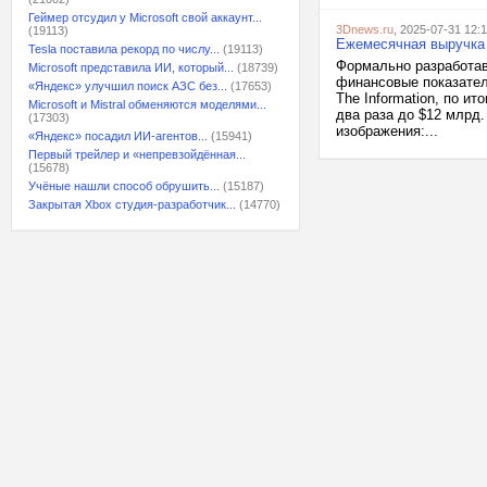
Геймер отсудил у Microsoft свой аккаунт...
3Dnews.ru
, 2025-07-31 12:1
(19113)
Ежемесячная выручка
Tesla поставила рекорд по числу...
(19113)
Формально разработав
Microsoft представила ИИ, который...
(18739)
финансовые показател
«Яндекс» улучшил поиск АЗС без...
(17653)
The Information, по и
Microsoft и Mistral обменяются моделями...
два раза до $12 млрд
(17303)
изображения:...
«Яндекс» посадил ИИ-агентов...
(15941)
Первый трейлер и «непревзойдённая...
(15678)
Учёные нашли способ обрушить...
(15187)
Закрытая Xbox студия-разработчик...
(14770)