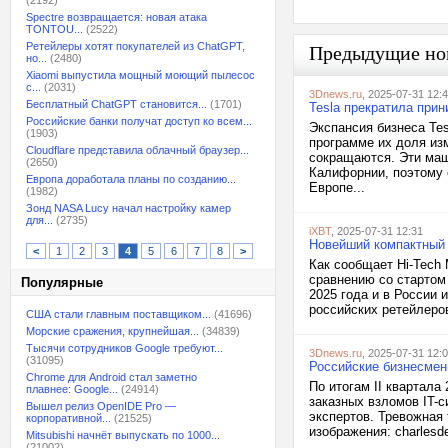
(2192)
Spectre возвращается: новая атака
TONTOU...
(2522)
Ретейлеры хотят покупателей из ChatGPT,
Предыдущие но
но...
(2480)
Xiaomi выпустила мощный моющий пылесос
с...
(2031)
3Dnews.ru
, 2025-07-31 12:
Бесплатный ChatGPT становится...
(1701)
Tesla прекратила прин
Российские банки получат доступ ко всем...
Экспансия бизнеса Tes
(1903)
программе их доля из
Cloudflare представила облачный браузер...
сокращаются. Эти маш
(2650)
Калифорнии, поэтому 
Европа доработала планы по созданию...
Европе...
(1982)
Зонд NASA Lucy начал настройку камер
для...
(2735)
iXBT
, 2025-07-31 12:31
Новейший компактный 
<
1
2
3
4
5
6
7
8
>
Как сообщает Hi-Tech 
сравнению со стартом
Популярные
2025 года и в России 
российских ретейлеров
США стали главным поставщиком...
(41696)
Морские сражения, крупнейшая...
(34839)
Тысячи сотрудников Google требуют...
3Dnews.ru
, 2025-07-31 12:
(31095)
Российские бизнесмен
Chrome для Android стал заметно
По итогам II квартала
плавнее: Google...
(24914)
заказных взломов IT-
Вышел релиз OpenIDE Pro —
экспертов. Тревожная
корпоративной...
(21525)
изображения: charlesdel
Mitsubishi начнёт выпускать по 1000...
(21002)