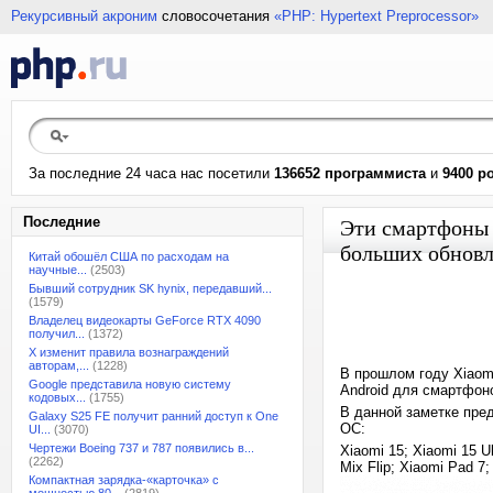
Рекурсивный акроним
словосочетания
«PHP: Hypertext Preprocessor»
За последние 24 часа нас посетили
136652 программиста
и
9400 р
Последние
Эти смартфоны 
больших обновл
Китай обошёл США по расходам на
научные...
(2503)
Бывший сотрудник SK hynix, передавший...
(1579)
Владелец видеокарты GeForce RTX 4090
получил...
(1372)
X изменит правила вознаграждений
авторам,...
(1228)
В прошлом году Xiaom
Google представила новую систему
Android для смартфон
кодовых...
(1755)
В данной заметке пре
Galaxy S25 FE получит ранний доступ к One
ОС:
UI...
(3070)
Чертежи Boeing 737 и 787 появились в...
Xiaomi 15; Xiaomi 15 Ul
(2262)
Mix Flip; Xiaomi Pad 7
Компактная зарядка-«карточка» с