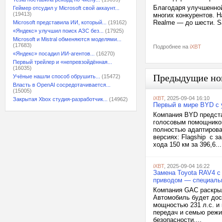
Благодаря улучшенной 
Геймер отсудил у Microsoft свой аккаунт...
(19413)
многих конкурентов. Н
Realme — до шести. S
Microsoft представила ИИ, который...
(19162)
«Яндекс» улучшил поиск АЗС без...
(17925)
Microsoft и Mistral обменяются моделями...
(17683)
Подробнее на
iXBT
«Яндекс» посадил ИИ-агентов...
(16270)
Первый трейлер и «непревзойдённая...
(16035)
Предыдущие но
Учёные нашли способ обрушить...
(15472)
Власть в OpenAI сосредотачивается...
(15005)
iXBT
, 2025-09-04 16:10
Закрытая Xbox студия-разработчик...
(14962)
Первый в мире BYD с 
Компания BYD предста
голосовым помощником
полностью адаптирова
версиях: Flagship с з
хода 150 км за 396,6...
iXBT
, 2025-09-04 16:22
Замена Toyota RAV4 с
приводом — специаль
Компания GAC раскрыл
Автомобиль будет дос
мощностью 231 л.с. и
передач и семью реж
безопасности,...