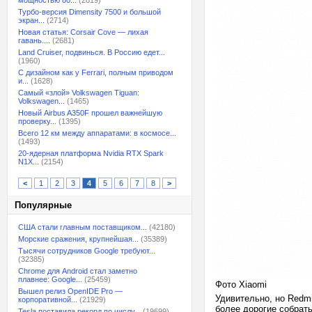
мощностью 80...
(2819)
Турбо-версия Dimensity 7500 и большой
экран...
(2714)
Новая статья: Corsair Cove — лихая
гавань....
(2681)
Land Cruiser, подвинься. В Россию едет...
(1960)
С дизайном как у Ferrari, полным приводом
и...
(1628)
Самый «злой» Volkswagen Tiguan:
Volkswagen...
(1465)
Новый Airbus A350F прошел важнейшую
проверку...
(1395)
Всего 12 км между аппаратами: в космосе...
(1493)
20-ядерная платформа Nvidia RTX Spark
N1X...
(2154)
<
1
2
3
4
5
6
7
8
>
Популярные
США стали главным поставщиком...
(42180)
Морские сражения, крупнейшая...
(35389)
Тысячи сотрудников Google требуют...
(32385)
Chrome для Android стал заметно
плавнее: Google...
(25459)
Фото Xiaomi
Вышел релиз OpenIDE Pro —
Удивительно, но Redmi
корпоративной...
(21929)
более дорогие собрать
Tesla поставила рекорд по числу...
(19699)