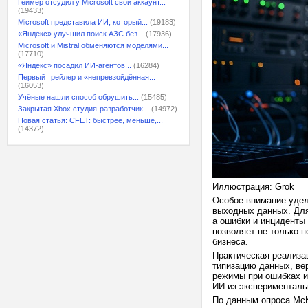
Геймер отсудил у Microsoft свой аккаунт...
(19433)
Microsoft представила ИИ, который...
(19183)
«Яндекс» улучшил поиск АЗС без...
(17936)
Microsoft и Mistral обменяются моделями...
(17710)
«Яндекс» посадил ИИ-агентов...
(16284)
Первый трейлер и «непревзойдённая...
(16053)
Учёные нашли способ обрушить...
(15485)
Закрытая Xbox студия-разработчик...
(14972)
Новая статья: CFET: быстрее, меньше,...
(14372)
Иллюстрация: Grok
Особое внимание удел
выходных данных. Для
а ошибки и инциденты
позволяет не только 
бизнеса.
Практическая реализа
типизацию данных, ве
режимы при ошибках и
ИИ из эксперименталь
По данным опроса McK