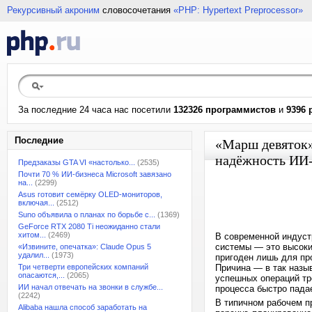
Рекурсивный акроним
словосочетания
«PHP: Hypertext Preprocessor»
За последние 24 часа нас посетили
132326 программистов
и
9396 
Последние
«Марш девяток»
надёжность ИИ
Предзаказы GTA VI «настолько...
(2535)
Почти 70 % ИИ-бизнеса Microsoft завязано
на...
(2299)
Asus готовит семёрку OLED-мониторов,
включая...
(2512)
Suno объявила о планах по борьбе с...
(1369)
GeForce RTX 2080 Ti неожиданно стали
хитом...
(2469)
В современной индуст
системы — это высоки
«Извините, опечатка»: Claude Opus 5
удалил...
(1973)
пригоден лишь для пр
Три четверти европейских компаний
Причина — в так назы
опасаются,...
(2065)
успешных операций тр
ИИ начал отвечать на звонки в службе...
процесса быстро падае
(2242)
В типичном рабочем п
Alibaba нашла способ заработать на