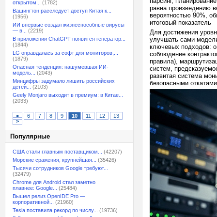
парсинг, планирование
открытом...
(1782)
равна произведению в
Вашингтон расследует доступ Китая к...
вероятностью 90%, об
(1956)
итоговый показатель 
ИИ впервые создал жизнеспособные вирусы
— в...
(2219)
Для достижения уровн
В приложении ChatGPT появится генератор...
улучшать сами модели
(1844)
ключевых подходов: о
LG оправдалась за софт для мониторов,...
соблюдение контрактов
(1879)
правила), маршрутиза
Опасная тенденция: нашумевшая ИИ-
систем, предсказуемо
модель...
(2043)
развитая система мони
Минцифры задумало лишить российских
безопасными откатами
детей...
(2103)
Geely Monjaro выходит в премиум: в Китае...
(2033)
<
6
7
8
9
10
11
12
13
>
Популярные
США стали главным поставщиком...
(42207)
Морские сражения, крупнейшая...
(35426)
Тысячи сотрудников Google требуют...
(32479)
Chrome для Android стал заметно
плавнее: Google...
(25484)
Вышел релиз OpenIDE Pro —
корпоративной...
(21960)
Tesla поставила рекорд по числу...
(19736)