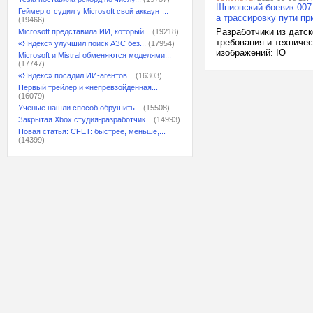
Шпионский боевик 007 
Геймер отсудил у Microsoft свой аккаунт...
а трассировку пути п
(19466)
Разработчики из датск
Microsoft представила ИИ, который...
(19218)
требования и техничес
«Яндекс» улучшил поиск АЗС без...
(17954)
изображений: IO
Microsoft и Mistral обменяются моделями...
(17747)
«Яндекс» посадил ИИ-агентов...
(16303)
Первый трейлер и «непревзойдённая...
(16079)
Учёные нашли способ обрушить...
(15508)
Закрытая Xbox студия-разработчик...
(14993)
Новая статья: CFET: быстрее, меньше,...
(14399)