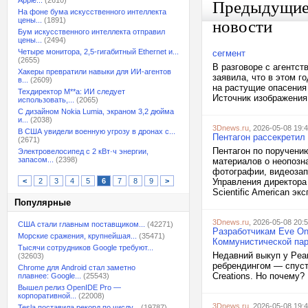
Apple...
(2610)
Предыдущи
На фоне бума искусственного интеллекта
цены...
(1891)
новости
Бум искусственного интеллекта отправил
цены...
(2494)
Четыре монитора, 2,5-гигабитный Ethernet и...
сегмент
(2655)
В разговоре с агентст
Хакеры превратили навыки для ИИ-агентов
заявила, что в этом г
в...
(2609)
на растущие опасения
Техдиректор M**a: ИИ следует
Источник изображения:
использовать,...
(2065)
С дизайном Nokia Lumia, экраном 3,2 дюйма
и...
(2038)
3Dnews.ru
, 2026-05-08 19:
В США увидели военную угрозу в дронах с...
Пентагон рассекретил
(2671)
Пентагон по поручени
Электровелосипед с 2 кВт·ч энергии,
запасом...
(2398)
материалов о неопозн
фотографии, видеозап
<
2
3
4
5
6
7
8
9
>
Управления директора
Scientific American экс
Популярные
3Dnews.ru
, 2026-05-08 20:
США стали главным поставщиком...
(42271)
Разработчикам Eve On
Морские сражения, крупнейшая...
(35471)
Коммунистической пар
Тысячи сотрудников Google требуют...
Недавний выкуп у Pea
(32603)
ребрендингом — спуст
Chrome для Android стал заметно
Creations. Но почему? 
плавнее: Google...
(25543)
Вышел релиз OpenIDE Pro —
корпоративной...
(22008)
3Dnews.ru
, 2026-05-08 19:
Tesla поставила рекорд по числу...
(19787)