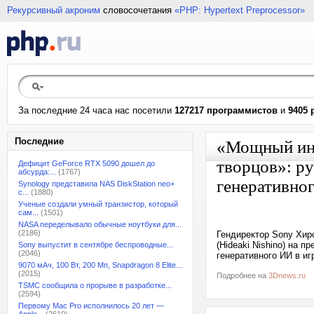
Рекурсивный акроним
словосочетания
«PHP: Hypertext Preprocessor»
За последние 24 часа нас посетили
127217 программистов
и
9405 
Последние
«Мощный инс
творцов»: р
Дефицит GeForce RTX 5090 дошел до
абсурда:...
(1767)
генеративног
Synology представила NAS DiskStation neo+
с...
(1880)
Ученые создали умный транзистор, который
сам...
(1501)
NASA переделывало обычные ноутбуки для...
(2186)
Гендиректор Sony Хирок
(Hideaki Nishino) на 
Sony выпустит в сентябре беспроводные...
(2046)
генеративного ИИ в игр
9070 мАч, 100 Вт, 200 Мп, Snapdragon 8 Elite...
(2015)
Подробнее на
3Dnews.ru
TSMC сообщила о прорыве в разработке...
(2594)
Первому Mac Pro исполнилось 20 лет —