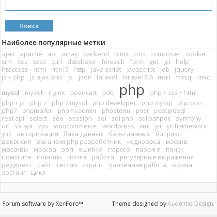
Наиболее популярные метки
ajax
apache
api
array
backend
bitrix
cms
composer
cookie
crm
css
css3
curl
database
foreach
form
get
git
help
htaccess
html
html 5
http
java script
javascript
job
jquery
js + php
js ajax php
js.
json
laravel
laravel 5.6
mail
mssql
mvc
php
mysql
mysqli
nginx
opencart
pdo
php + css + html
php + js
php 7
php 7 mysql
php developer
php mysql
php ооп
php7
phpmailer
phpmyadmin
phpstorm
post
postgresql
rest api
select
seo
session
sql
sql php
sql запрос
symfony
url
vk api
vps
woocommerce
wordpress
xml
yii
yii framework
yii2
авторизация
база данных
базы данных
битрикс
вакансия
вакансия php разработчик
кодировка
массив
массивы
москва
ооп
ошибка
парсер
парсинг
поиск
помогите
помощь
почта
работа
регулярные выражения
редирект
сайт
сессии
скрипт
удаленная работа
форма
хостинг
цикл
Forum software by XenForo™
Theme designed by
Audentio Design
.