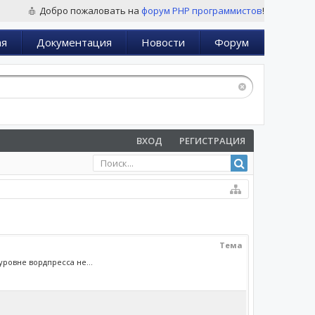
Добро пожаловать на
форум PHP программистов
!
ая
Документация
Новости
Форум
ВХОД
РЕГИСТРАЦИЯ
Тема
уровне вордпресса не...