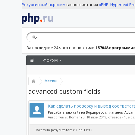
Рекурсивный акроним
словосочетания
«PHP: Hypertext Pr
За последние 24 часа нас посетили
157048 программи
ФОРУМ
Метки
advanced custom fields
Как сделать проверку и вывод соответс
Разрабатываю сайт на Вордпресс с плагином Advanc
Автор темы:
RomanYu
,
10 июн 2019
, ответов - 1, в р
Показано результатов: с 1 по 1 из 1.