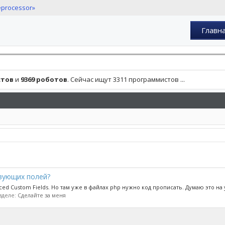
eprocessor»
Главн
стов
и
9369 роботов
. Сейчас ищут 3311 программистов ...
твующих полей?
ed Custom Fields. Но там уже в файлах php нужно код прописать. Думаю это на 
азделе:
Сделайте за меня