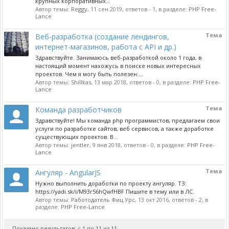
крупных корпоративных...
Автор темы:
Reggy
,
11 сен 2019
, ответов - 1, в разделе:
PHP Free-
Lance
Тема
Веб-разработка (создание лендингов,
интернет-магазинов, работа с API и др.)
Здравствуйте. Занимаюсь веб-разработкой около 1 года, в
настоящий момент нахожусь в поиске новых интересных
проектов. Чем я могу быть полезен:...
Автор темы:
Shillkas
,
13 мар 2018
, ответов - 0, в разделе:
PHP Free-
Lance
Тема
Команда разработчиков
Здравствуйте! Мы команда php программистов, предлагаем свои
услуги по разработке сайтов, веб сервисов, а также доработке
существующих проектов. В...
Автор темы:
jentler
,
9 янв 2018
, ответов - 0, в разделе:
PHP Free-
Lance
Тема
Ангуляр - AngularJS
Нужно выполнить доработки по проекту ангуляр. ТЗ:
https://yadi.sk/i/M93r56hQwfHBF Пишите в тему или в ЛС.
Автор темы:
Работодатель Фиц Урс
,
13 окт 2016
, ответов - 2, в
разделе:
PHP Free-Lance
Показано результатов: с 1 по 11 из 11.