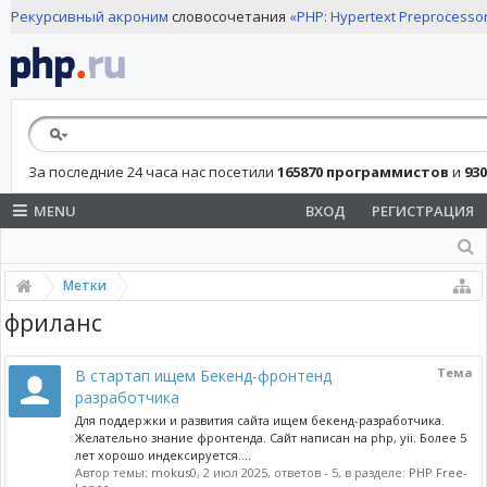
Рекурсивный акроним
словосочетания
«PHP: Hypertext Preprocesso
За последние 24 часа нас посетили
165870 программистов
и
93
MENU
ВХОД
РЕГИСТРАЦИЯ
Метки
фриланс
Тема
В стартап ищем Бекенд-фронтенд
разработчика
Для поддержки и развития сайта ищем бекенд-разработчика.
Желательно знание фронтенда. Сайт написан на php, yii. Более 5
лет хорошо индексируется....
Автор темы:
mokus0
,
2 июл 2025
, ответов - 5, в разделе:
PHP Free-