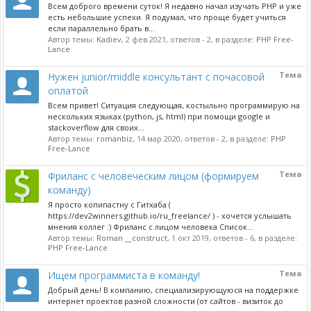
Всем доброго времени суток! Я недавно начал изучать PHP и уже
есть небольшие успехи. Я подумал, что проще будет учиться
если параллельно брать в...
Автор темы:
Kadiev
,
2 фев 2021
, ответов - 2, в разделе:
PHP Free-
Lance
Тема
Нужен junior/middle консультант с почасовой
оплатой
Всем привет! Ситуация следующая, костыльно программирую на
нескольких языках (python, js, html) при помощи google и
stackoverflow для своих...
Автор темы:
romanbiz
,
14 мар 2020
, ответов - 2, в разделе:
PHP
Free-Lance
Тема
Фриланс с человеческим лицом (формируем
команду)
Я просто копипастну с Гитхаба (
https://dev2winners.github.io/ru_freelance/ ) - хочется услышать
мнения коллег :) Фриланс с лицом человека Список...
Автор темы:
Roman __construct
,
1 окт 2019
, ответов - 6, в разделе:
PHP Free-Lance
Тема
Ищем программиста в команду!
Добрый день! В компанию, специализирующуюся на поддержке
интернет проектов разной сложности (от сайтов - визиток до