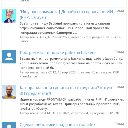
Lance
Тема
[Ищу программиста] Доработка сервиса по ИИ
(PHP, Laravel)
Всем привет, ищу Backend программиста на наш стартап
https://ai-banner.com/main-ru Мы небольшой проект по
генерации рекламных баннеров с...
Автор темы:
Alex_Ai
,
29 авг 2023
, ответов - 0, в разделе:
PHP Free-
Lance
Тема
Программист в поиске работы backend
Здравствуйте, программист php backend, ищу работу (доработку,
коррекцию ваших проектов) желательно на постоянную основу
человека который бы...
Автор темы:
nevek2012
,
16 мар 2023
, ответов - 0, в разделе:
PHP
Free-Lance
Тема
Как правильно и где искать сотрудника? Какую
ЗП предлагать?!
Ищем в команду FRONT/BACK- разработчика на PHP... Пожелания:
Опыт разработки от 3-хлет. Примеры реальных проектов. PHP,
JavaScript, JQuery,...
Автор темы:
S.t.A.M.
,
16 авг 2021
, ответов - 4, в разделе:
PHP JOB
Тема
Сделаю небольшие задачи за спасибо