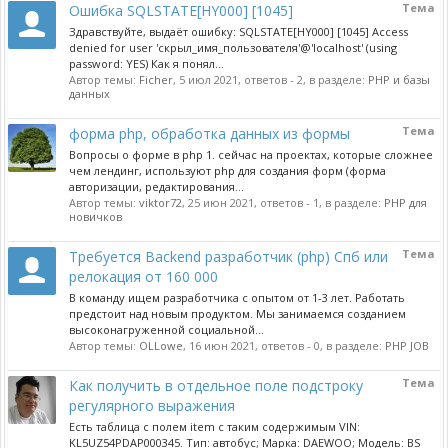
Тема
Ошибка SQLSTATE[HY000] [1045]
Здравствуйте, выдаёт ошибку: SQLSTATE[HY000] [1045] Access
denied for user 'скрыл_имя_пользователя'@'localhost' (using
password: YES) Как я понял...
Автор темы:
Ficher
,
5 июл 2021
, ответов - 2, в разделе:
PHP и базы
данных
Тема
форма php, обработка данных из формы
Вопросы о форме в php 1. сейчас на проектах, которые сложнее
чем лендинг, используют php для создания форм (форма
авторизации, редактирования...
Автор темы:
viktor72
,
25 июн 2021
, ответов - 1, в разделе:
PHP для
новичков
Тема
Требуется Backend разработчик (php) Спб или
релокация от 160 000
В команду ищем разработчика с опытом от 1-3 лет. Работать
предстоит над новым продуктом. Мы занимаемся созданием
высоконагруженной социальной...
Автор темы:
OLLowe
,
16 июн 2021
, ответов - 0, в разделе:
PHP JOB
Тема
Как получить в отдельное поле подстроку
регулярного выражения
Есть таблица с полем item с таким содержимым VIN:
KL5UZ54PDAP000345. Тип: автобус; Марка: DAEWOO; Модель: BS