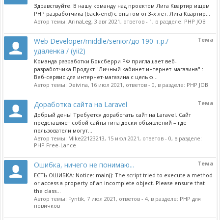
Здравствуйте. В нашу команду над проектом Лига Квартир ищем
PHP разработчика (back-end) с опытом от 3-х лет. Лига Квартир...
Автор темы:
ArinaLeg
,
3 авг 2021
, ответов - 1, в разделе:
PHP JOB
Тема
Web Developer/middle/senior/до 190 т.р./
удаленка / (yii2)
Команда разработки Боксберри РФ приглашает веб-
разработчика Продукт "Личный кабинет интернет-магазина" :
Веб-сервис для интернет-магазина с целью...
Автор темы:
Deivina
,
16 июл 2021
, ответов - 0, в разделе:
PHP JOB
Тема
Доработка сайта на Laravel
Добрый день! Требуется доработать сайт на Laravel. Сайт
представляет собой сайты типа доски объявлений – где
пользователи могут...
Автор темы:
Mike22123213
,
15 июл 2021
, ответов - 0, в разделе:
PHP Free-Lance
Тема
Ошибка, ничего не понимаю...
ЕСТЬ ОШИБКА: Notice: main(): The script tried to execute a method
or access a property of an incomplete object. Please ensure that
the class...
Автор темы:
Fyntik
,
7 июл 2021
, ответов - 4, в разделе:
PHP для
новичков