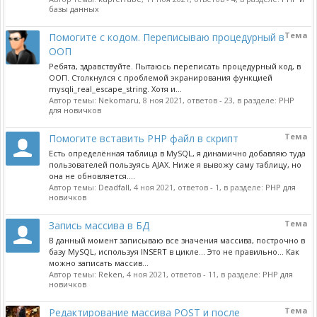
базы данных
Тема
Помогите с кодом. Переписываю процедурный в
ООП
Ребята, здравствуйте. Пытаюсь переписать процедурный код, в
ООП. Столкнулся с проблемой экранирования функцией
mysqli_real_escape_string. Хотя и...
Автор темы:
Nekomaru
,
8 ноя 2021
, ответов - 23, в разделе:
PHP
для новичков
Тема
Помогите вставить PHP файл в скрипт
Есть определённая таблица в MySQL, я динамично добавляю туда
пользователей пользуясь AJAX. Ниже я вывожу саму таблицу, но
она не обновляется....
Автор темы:
Deadfall
,
4 ноя 2021
, ответов - 1, в разделе:
PHP для
новичков
Тема
Запись массива в БД
В данный момент записываю все значения массива, построчно в
базу MySQL, используя INSERT в цикле... Это не правильно... Как
можно записать массив...
Автор темы:
Reken
,
4 ноя 2021
, ответов - 11, в разделе:
PHP для
новичков
Тема
Редактирование массива POST и после