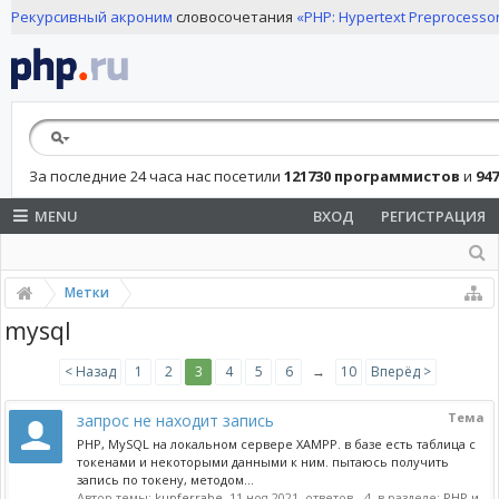
Рекурсивный акроним
словосочетания
«PHP: Hypertext Preprocesso
За последние 24 часа нас посетили
121730 программистов
и
94
MENU
ВХОД
РЕГИСТРАЦИЯ
Метки
mysql
< Назад
1
2
3
4
5
6
→
10
Вперёд >
Тема
запрос не находит запись
PHP, MySQL на локальном сервере XAMPP. в базе есть таблица с
токенами и некоторыми данными к ним. пытаюсь получить
запись по токену, методом...
Автор темы:
kupferrabe
,
11 ноя 2021
, ответов - 4, в разделе:
PHP и