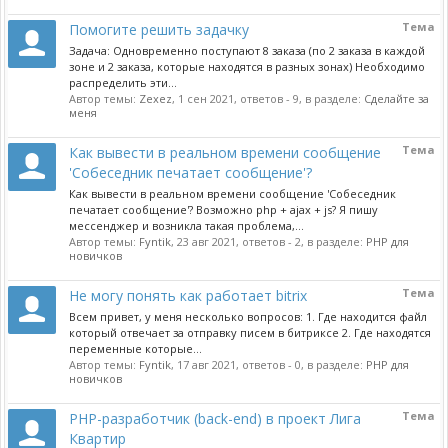
Тема
Помогите решить задачку
Задача: Одновременно поступают 8 заказа (по 2 заказа в каждой
зоне и 2 заказа, которые находятся в разных зонах) Необходимо
распределить эти...
Автор темы:
Zexez
,
1 сен 2021
, ответов - 9, в разделе:
Сделайте за
меня
Тема
Как вывести в реальном времени сообщение
'Собеседник печатает сообщение'?
Как вывести в реальном времени сообщение 'Собеседник
печатает сообщение'? Возможно php + ajax + js? Я пишу
мессенджер и возникла такая проблема,...
Автор темы:
Fyntik
,
23 авг 2021
, ответов - 2, в разделе:
PHP для
новичков
Тема
Не могу понять как работает bitrix
Всем привет, у меня несколько вопросов: 1. Где находится файл
который отвечает за отправку писем в битриксе 2. Где находятся
переменные которые...
Автор темы:
Fyntik
,
17 авг 2021
, ответов - 0, в разделе:
PHP для
новичков
Тема
PHP-разработчик (back-end) в проект Лига
Квартир