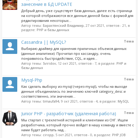
занесение в БД UPDATE
Добрый день, уже существует база данных, далее есть страница
на которой отображаются все данные данной базы с формой для
редактирования некоторых...
Автор темы:
Барахтянский Владимир
,
27 окт 2021
, ответов - 21, в
разделе:
PHP и базы данных
Тема
Cassandra || MySQL?
Выбираю драйвер для хранения приличных объемов данных
(данные аналитики). Прочитал про кассандру, очень
понравилось быстродействие, CQL, и идея...
Автор темы:
Sviridov
,
12 окт 2021
, ответов - 7, в разделе:
PHP и
базы данных
Тема
Mysql-Php
Как сделать выборку из mysql (через mysql), чтобы на выходе
данные объединились по значению ключей category_desc и
соответственно, эти значения...
Автор темы:
timaufa94
,
9 окт 2021
, ответов - 4, в разделе:
MySQL
Тема
Junior PHP - разработчик (удаленная работа)
Мы стартап с трехлетней историей и клиентами из СНГ. Ищем
разработчика, который прочно войдет в нашу команду и вместе с
нами будет работать над...
Автор темы:
ciropp
,
5 окт 2021
, ответов - 0, в разделе:
PHP JOB