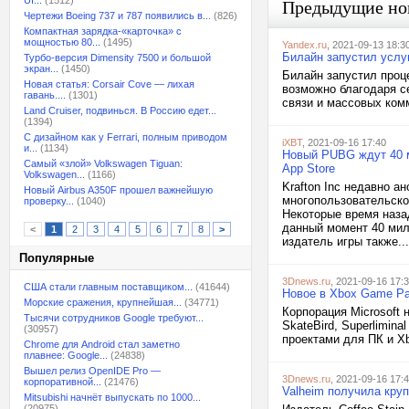
UI...
(1512)
Предыдущие но
Чертежи Boeing 737 и 787 появились в...
(826)
Компактная зарядка-«карточка» с
мощностью 80...
(1495)
Yandex.ru
, 2021-09-13 18:3
Билайн запустил услуг
Турбо-версия Dimensity 7500 и большой
экран...
(1450)
Билайн запустил проце
Новая статья: Corsair Cove — лихая
возможно благодаря с
гавань....
(1301)
связи и массовых ком
Land Cruiser, подвинься. В Россию едет...
(1394)
С дизайном как у Ferrari, полным приводом
iXBT
, 2021-09-16 17:40
и...
(1134)
Новый PUBG ждут 40 м
Самый «злой» Volkswagen Tiguan:
App Store
Volkswagen...
(1166)
Krafton Inc недавно 
Новый Airbus A350F прошел важнейшую
многопользовательско
проверку...
(1040)
Некоторые время наза
данный момент 40 милл
<
1
2
3
4
5
6
7
8
>
издатель игры также...
Популярные
3Dnews.ru
, 2021-09-16 17:
США стали главным поставщиком...
(41644)
Новое в Xbox Game Pas
Морские сражения, крупнейшая...
(34771)
Корпорация Microsoft 
Тысячи сотрудников Google требуют...
SkateBird, Superlimin
(30957)
проектами для ПК и Xb
Chrome для Android стал заметно
плавнее: Google...
(24838)
Вышел релиз OpenIDE Pro —
3Dnews.ru
, 2021-09-16 17:
корпоративной...
(21476)
Valheim получила кру
Mitsubishi начнёт выпускать по 1000...
(20975)