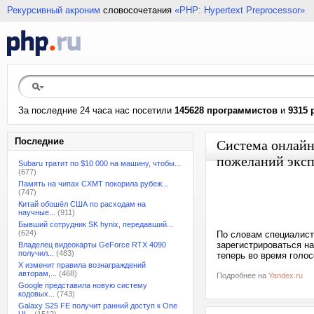
Рекурсивный акроним
словосочетания
«PHP: Hypertext Preprocessor»
За последние 24 часа нас посетили
145628 программистов
и
9315 
Последние
Система онлайн
пожеланий эксп
Subaru тратит по $10 000 на машину, чтобы...
(677)
Память на чипах CXMT покорила рубеж...
(747)
Китай обошёл США по расходам на
научные...
(911)
Бывший сотрудник SK hynix, передавший...
(624)
По словам специалист
зарегистрироваться на
Владелец видеокарты GeForce RTX 4090
получил...
(483)
теперь во время голо
X изменит правила вознаграждений
авторам,...
(468)
Подробнее на
Yandex.ru
Google представила новую систему
кодовых...
(743)
Galaxy S25 FE получит ранний доступ к One