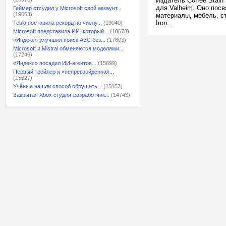
Издатель Coffee Stain
для Valheim. Оно пос
Геймер отсудил у Microsoft свой аккаунт...
(19063)
материалы, мебель, с
Iron...
Tesla поставила рекорд по числу...
(19040)
Microsoft представила ИИ, который...
(18678)
«Яндекс» улучшил поиск АЗС без...
(17603)
Microsoft и Mistral обменяются моделями...
(17246)
«Яндекс» посадил ИИ-агентов...
(15899)
Первый трейлер и «непревзойдённая...
(15627)
Учёные нашли способ обрушить...
(15153)
Закрытая Xbox студия-разработчик...
(14743)