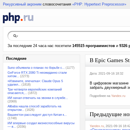
Рекурсивный акроним
словосочетания
«PHP: Hypertext Preprocessor»
За последние 24 часа нас посетили
145515 программистов
и
9326 
Последние
В Epic Games St
Suno объявила о планах по борьбе с...
(1177)
GeForce RTX 2080 Ti неожиданно стали
Дата: 2021-09-16 18:32
хитом...
(2273)
«Извините, опечатка»: Claude Opus 5
В цифровом магазине 
удалил...
(1818)
забрать двухмерный э
Три четверти европейских компаний
опасаются,...
(1872)
Подробнее на
Yandex.ru
ИИ начал отвечать на звонки в службе...
(2069)
Alibaba нашла способ заработать на
открытом...
(1626)
Предыдущие но
Вашингтон расследует доступ Китая к...
(1748)
ИИ впервые создал жизнеспособные вирусы
Yandex.ru
, 2021-09-16 18:4
— в...
(2036)
«Одноклассники» реши