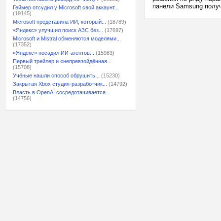
панели Samsung получа
Геймер отсудил у Microsoft свой аккаунт...
(19145)
Microsoft представила ИИ, который...
(18789)
«Яндекс» улучшил поиск АЗС без...
(17697)
Microsoft и Mistral обменяются моделями...
(17352)
«Яндекс» посадил ИИ-агентов...
(15983)
Первый трейлер и «непревзойдённая...
(15708)
Учёные нашли способ обрушить...
(15230)
Закрытая Xbox студия-разработчик...
(14792)
Власть в OpenAI сосредотачивается...
(14756)