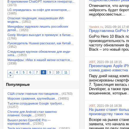
В приложении ChatGPT появится генератор...
(1673)
Отмечается, что алгор
нейросеть будет боро
LG оправдалась за софт для мониторов,...
(1665)
недобросовестных...
Опасная тенденция: нашумевшая ИИ-
модель...
(1851)
Минцифры задумало лишить российских
Yandex.ru
, 2021-09-16 17:4
детей...
(1820)
Представлена GoPro H
Geely Monjaro выходит в премиум: в Китае...
GoPro Hero 10 Black 
(1766)
производительность п
Руководитель Huawei рассказал, как Китай...
частоту обновления ф
(1952)
Black – это новый проц
Следующее крупное обновление для инди-
хита...
(1853)
Минцифры: «Max в нашей жизни остается...
iXBT
, 2021-09-16 18:15
(1838)
Презентацию Apple iPh
схема давно известна
<
4
5
6
7
8
9
10
11
>
Пару дней назад комп
анонсированы смартфо
Популярные
7. Трансляция велась 
Developer, а также пр
мошенников, которые..
США стали главным поставщиком...
(41763)
Морские сражения, крупнейшая...
(34891)
Тысячи сотрудников Google требуют...
iXBT
, 2021-09-16 18:38
(31257)
На рынке станет боль
Chrome для Android стал заметно
производству таких п
плавнее: Google...
(24987)
Вскоре на рынке стан
Вышел релиз OpenIDE Pro —
корпоративной...
(21567)
заявила, что начала м
решения по ряду пара
Tesla поставила рекорд по числу...
(19181)