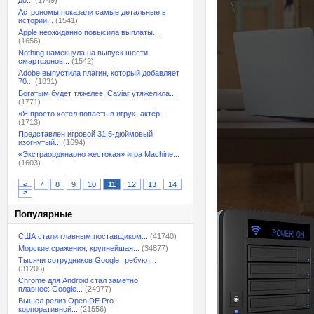
до...
(1749)
Астрономы показали самые детальные в
истории...
(1541)
Apple неожиданно повысила выплаты...
(1656)
Nothing намекнула на выпуск шести
смартфонов...
(1542)
Adobe выпустила плагин, который добавляет
70...
(1831)
Богатым будет тяжелее: Caviar утяжелила...
(1771)
«Я просто хотел попасть в игру»: актёр...
(1713)
Представлен игровой 31,5-дюймовый
изогнутый...
(1694)
«Экстраординарно жестокая» игра Machine...
(1603)
<
7
8
9
10
11
12
13
14
>
Популярные
США стали главным поставщиком...
(41740)
Морские сражения, крупнейшая...
(34877)
Тысячи сотрудников Google требуют...
(31206)
Chrome для Android стал заметно
плавнее: Google...
(24977)
Вышел релиз OpenIDE Pro —
корпоративной...
(21556)