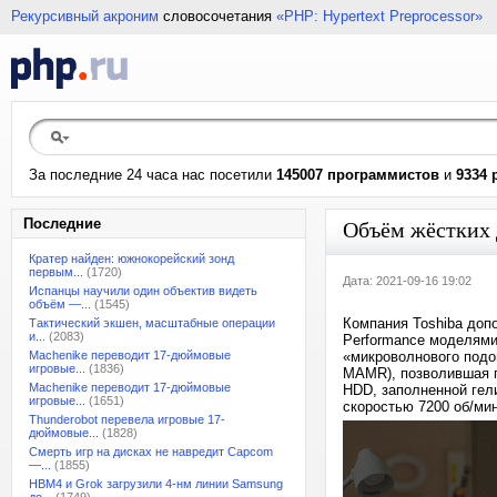
Рекурсивный акроним
словосочетания
«PHP: Hypertext Preprocessor»
За последние 24 часа нас посетили
145007 программистов
и
9334 
Последние
Объём жёстких 
Кратер найден: южнокорейский зонд
первым...
(1720)
Дата: 2021-09-16 19:02
Испанцы научили один объектив видеть
объём —...
(1545)
Компания Toshiba доп
Тактический экшен, масштабные операции
и...
(2083)
Performance моделями
Machenike переводит 17-дюймовые
«микроволнового подог
игровые...
(1836)
MAMR), позволившая п
Machenike переводит 17-дюймовые
HDD, заполненной гел
игровые...
(1651)
скоростью 7200 об/мин
Thunderobot перевела игровые 17-
дюймовые...
(1828)
Смерть игр на дисках не навредит Capcom
—...
(1855)
HBM4 и Grok загрузили 4-нм линии Samsung