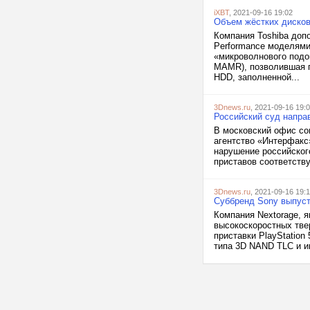
iXBT
, 2021-09-16 19:02
Объем жёстких дисков
Компания Toshiba доп
Performance моделями
«микроволнового подог
MAMR), позволившая п
HDD, заполненной...
3Dnews.ru
, 2021-09-16 19:
Российский суд напра
В московский офис соц
агентство «Интерфакс»
нарушение российског
приставов соответству
3Dnews.ru
, 2021-09-16 19:1
Суббренд Sony выпуст
Компания Nextorage, 
высокоскоростных тв
приставки PlayStation
типа 3D NAND TLC и ин