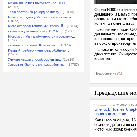
Mitsubishi начнёт выпускать по 1000...
(21017)
Серия N300 оптимизир
Tesla поставила рекорд по числу...
(19170)
домашних и малых пр
Геймер отсудил у Microsoft свой аккаунт...
вращательных колебани
(19138)
млн ч, а номинальная 
Microsoft представила ИИ, который...
(18774)
Накопители серии X30
«Яндекс» улучшил поиск АЗС без...
(17685)
домашнего мультимеди
Microsoft и Mistral обменяются моделями...
кеширования, которая
(17339)
высокую производител
«Яндекс» посадил ИИ-агентов...
(15970)
На накопители серии 
Первый трейлер и «непревзойдённая...
двухлетняя. Ожидаетс
(15702)
квартале.
Учёные нашли способ обрушить...
(15216)
Закрытая Xbox студия-разработчик...
(14787)
Подробнее на
iXBT
Предыдущие но
3Dnews.ru
, 2021-09-16 19:
Sherlock Holmes Chapt
нового поколения
Как было обещано, 16
о своём детективном 
Источник изображения