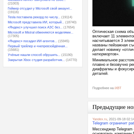
(21003)
Геймер отсудил у Microsoft свой аккаунт...
(19116)
Tesla поставила рекорд по числу...
(19114)
Microsoft представила ИИ, который...
(18740)
«Яндекс» улучшил поиск АЗС без...
(17654)
Оптическая схема объ
Microsoft и Mistral обменяются моделями...
включает 11 элементов
(17305)
насчитывается 3 элем
«Яндекс» посадил ИИ-агентов...
(15945)
названы пейзажная съ
Первый трейлер и «непревзойдённая...
делает новинку «отли
(15681)
натюрмортов».
Учёные нашли способ обрушить...
(15190)
Минимальное расстоян
Закрытая Xbox студия-разработчик...
(14770)
плавно и беззвучно ре
диафрагмы и фокусиро
деталей.
Подробнее на
iXBT
Предыдущие но
Yandex.ru
, 2021-09-18 02:1
Telegram ограничит ра
Мессенджер Telegram 
основатель компании 