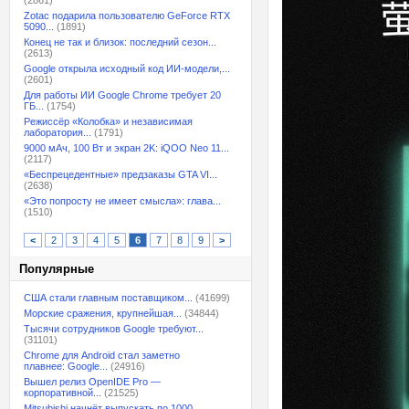
(2861)
Zotac подарила пользователю GeForce RTX
5090...
(1891)
Конец не так и близок: последний сезон...
(2613)
Google открыла исходный код ИИ-модели,...
(2601)
Для работы ИИ Google Chrome требует 20
ГБ...
(1754)
Режиссёр «Колобка» и независимая
лаборатория...
(1791)
9000 мАч, 100 Вт и экран 2K: iQOO Neo 11...
(2117)
«Беспрецедентные» предзаказы GTA VI...
(2638)
«Это попросту не имеет смысла»: глава...
(1510)
<
2
3
4
5
6
7
8
9
>
Популярные
США стали главным поставщиком...
(41699)
Морские сражения, крупнейшая...
(34844)
Тысячи сотрудников Google требуют...
(31101)
Chrome для Android стал заметно
плавнее: Google...
(24916)
Вышел релиз OpenIDE Pro —
корпоративной...
(21525)
Mitsubishi начнёт выпускать по 1000...