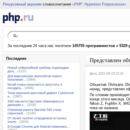
Рекурсивный акроним
словосочетания
«PHP: Hypertext Preprocessor»
За последние 24 часа нас посетили
145755 программистов
и
9329 
Последние
Представлен об
Новый геймплейный трейлер подтвердил
дату...
(2137)
Дата: 2021-09-18 22:15
Для марсианских вертолётов нового
поколения...
(2894)
Объектив 7Artisans 2
Китай снова попытается запустить и
посадить...
(2845)
назад, представлен о
Tesla признала массовый дефект Cybertruck
По словам производит
и...
(2987)
конце этого месяца. О
SSD научатся быстрее обмениваться
Nikon Z, Fujifilm X, 
данными с...
(2035)
пока не названа.
Огромная ракета Starship S40 стала
серьезной...
(2145)
От более тысячи сотрудников осталось
около...
(2642)
В Google Chrome для Android появилась...