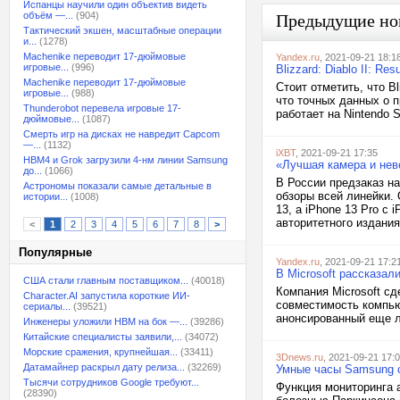
Испанцы научили один объектив видеть
объём —...
(904)
Предыдущие но
Тактический экшен, масштабные операции
и...
(1278)
Machenike переводит 17-дюймовые
Yandex.ru
, 2021-09-21 18:1
игровые...
(996)
Blizzard: Diablo II: R
Machenike переводит 17-дюймовые
Стоит отметить, что Bl
игровые...
(988)
что точных данных о п
Thunderobot перевела игровые 17-
работает на Nintendo S
дюймовые...
(1087)
Смерть игр на дисках не навредит Capcom
—...
(1132)
iXBT
, 2021-09-21 17:35
HBM4 и Grok загрузили 4-нм линии Samsung
«Лучшая камера и нев
до...
(1066)
В России предзаказ на
Астрономы показали самые детальные в
обзоры всей линейки. 
истории...
(1008)
13, а iPhone 13 Pro с
авторитетного издания
<
1
2
3
4
5
6
7
8
>
Популярные
Yandex.ru
, 2021-09-21 17:2
В Microsoft рассказал
США стали главным поставщиком...
(40018)
Компания Microsoft сд
Character.AI запустила короткие ИИ-
совместимость компью
сериалы...
(39521)
анонсированный еще л
Инженеры уложили HBM на бок —...
(39286)
Китайские специалисты заявили,...
(34072)
Морские сражения, крупнейшая...
(33411)
3Dnews.ru
, 2021-09-21 17:
Датамайнер раскрыл дату релиза...
(32269)
Умные часы Samsung с
Тысячи сотрудников Google требуют...
Функция мониторинга 
(28390)