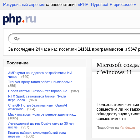
Рекурсивный акроним
словосочетания
«PHP: Hypertext Preprocessor»
За последние 24 часа нас посетили
141311 программистов
и
9347 
Последние
Microsoft созд
с Windows 11
AMD купит канадского разработчика ИИ-
чипов...
(640)
Trouver представил роботы-пылесосы с...
(856)
Новая статья: Обзор и тестирование...
(982)
RTX Spark становится ближе: Nvidia
перенесла...
(960)
Пользователи компьют
ChatGPT стал безлимитным: OpenAI
совместим ли их гадже
отменила...
(964)
общедоступную утилиту
Маск построит «самое ценное здание на...
(1065)
совместимости.
Легендарный шутер Quake спустя 30 лет
после...
(937)
Подробнее на
Yandex.ru
Кратер найден: южнокорейский зонд
первым...
(1008)