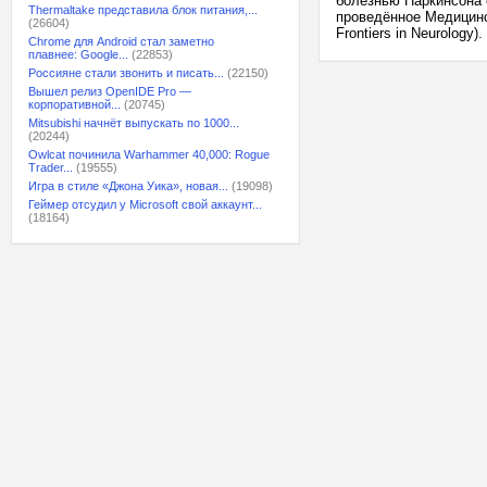
болезнью Паркинсона 
Thermaltake представила блок питания,...
проведённое Медицинс
(26604)
Frontiers in Neurology
Chrome для Android стал заметно
плавнее: Google...
(22853)
Россияне стали звонить и писать...
(22150)
Вышел релиз OpenIDE Pro —
корпоративной...
(20745)
Mitsubishi начнёт выпускать по 1000...
(20244)
Owlcat починила Warhammer 40,000: Rogue
Trader...
(19555)
Игра в стиле «Джона Уика», новая...
(19098)
Геймер отсудил у Microsoft свой аккаунт...
(18164)