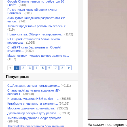
Google Chrome теперь потребует до 20
Гбайт...
(318)
По мотивам книжной серии «Коты-
Воители»...
(301)
AMD купит канадского разработчика ИИ-
чипов...
(741)
Trouver представил роботы-пылесосы с...
(919)
Новая статья: Обзор и тестирование...
(1142)
RTX Spark становится ближе: Nvidia
перенесла...
(1095)
ChatGPT стал безлимитным: OpenAI
отменила...
(1052)
Маск построит «самое ценное здание на...
(1167)
<
1
2
3
4
5
6
7
8
>
Популярные
США стали главным поставщиком...
(40111)
Character.AI запустила короткие ИИ-
сериалы...
(39598)
Инженеры уложили HBM на бок —...
(39335)
Китайские специалисты заявили,...
(34132)
Морские сражения, крупнейшая...
(33502)
Датамайнер раскрыл дату релиза...
(32331)
Тысячи сотрудников Google требуют...
(28476)
На самом последнем с
Thermaltake представила блок питания,...