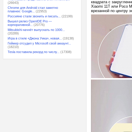
квадрата с закругленн
(26643)
Xiaomi 11T или Poco M
Chrome для Android стал заметно
врезанной по центру эк
плавнее: Google...
(22953)
Россияне стали звонить и писать...
(22199)
Вышел релиз OpenIDE Pro —
корпоративной...
(20776)
Mitsubishi начнёт выпускать по 1000...
(20289)
Игра в стиле «Джона Уика», новая...
(19138)
Геймер отсудил у Microsoft свой аккаунт...
(18210)
Tesla поставила рекорд по числу...
(17308)