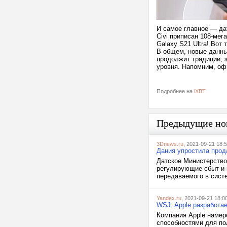
И самое главное — дат
Civi приписан 108-ме
Galaxy S21 Ultra! Вот
В общем, новые данны
продолжит традиции, 
уровня. Напомним, оф
Подробнее на
iXBT
Предыдущие но
3Dnews.ru
, 2021-09-21 18:
Дания упростила прод
Датское Министерство
регулирующие сбыт и 
передаваемого в систе
Yandex.ru
, 2021-09-21 18:0
WSJ: Apple разработа
Компания Apple намер
способностями для по