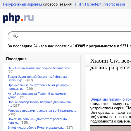
Рекурсивный акроним
словосочетания
«PHP: Hypertext Preprocessor»
За последние 24 часа нас посетили
143905 программистов
и
9371 
Последние
Xiaomi Civi вс
датчик разрешен
Devolver выкатила последнее бесплатное...
(10)
Таким будет новый бюджетный флагман
Samsung:...
(407)
Премиальные смартфоны бьют рекорды
продаж, и...
(226)
Китай проследил за Falcon 9 до самого
удара...
(213)
Вчера мы писали о том
Новый бойлер Xiaomi получил двойной бак
ожидается, придут на
и...
(237)
устройством серии Civ
Мировые продажи планшетов во II квартале...
Во-первых, аппарат за
(210)
же) указывают на то, 
Похож на пончик и двигается: раскрыты
подробности о камере.
новые...
(385)
Виновником сбоя в Рунете оказался...
(327)