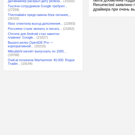
была добавлена поддерж
Датамайнер раскрыл дату релиза...
(31555)
Resurrected заявлено
Тысячи сотрудников Google требуют...
драйвера при очень вы
(27259)
Thermaltake представила блок питания,...
(26102)
Xbox отметила выход дополнения...
(22693)
Россияне стали звонить и писать...
(21652)
Chrome для Android стал заметно
плавнее: Google...
(21627)
Вышел релиз OpenIDE Pro —
корпоративной...
(20210)
Mitsubishi начнёт выпускать по 1000...
(19768)
Owlcat починила Warhammer 40,000: Rogue
Trader...
(19144)