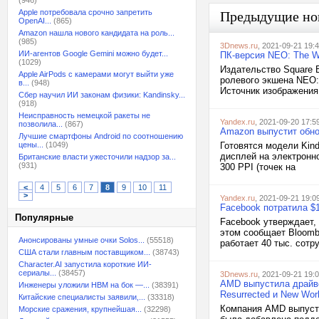
(946)
Apple потребовала срочно запретить
Предыдущие но
OpenAI...
(865)
Amazon нашла нового кандидата на роль...
(985)
3Dnews.ru
, 2021-09-21 19:
ИИ-агентов Google Gemini можно будет...
ПК-версия NEO: The W
(1029)
Издательство Square E
Apple AirPods с камерами могут выйти уже
ролевого экшена NEO:
в...
(948)
Источник изображения
Сбер научил ИИ законам физики: Kandinsky...
(918)
Неисправность немецкой ракеты не
Yandex.ru
, 2021-09-20 17:5
позволила...
(867)
Amazon выпустит обно
Лучшие смартфоны Android по соотношению
цены...
(1049)
Готовятся модели Kind
дисплей на электронн
Британские власти ужесточили надзор за...
(931)
300 PPI (точек на
<
4
5
6
7
8
9
10
11
>
Yandex.ru
, 2021-09-21 19:0
Facebook потратила $1
Популярные
Facebook утверждает, 
этом сообщает Bloomb
Анонсированы умные очки Solos...
(55518)
работает 40 тыс. сотр
США стали главным поставщиком...
(38743)
Character.AI запустила короткие ИИ-
сериалы...
(38457)
3Dnews.ru
, 2021-09-21 19:
AMD выпустила драйвер 
Инженеры уложили HBM на бок —...
(38391)
Resurrected и New Wor
Китайские специалисты заявили,...
(33318)
Компания AMD выпустил
Морские сражения, крупнейшая...
(32298)