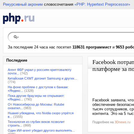
Рекурсивный акроним
словосочетания
«PHP: Hypertext Preprocessor»
За последние 24 часа нас посетил
118631 программист
и
9653 роб
Последние
Facebook потрат
платформе за по
Агент ФБР украл у россиян криптовалюту
почти...
(742)
Китайская CXMT догонит Samsung и других...
(774)
На фоне проблем с доступом к банкам:
«Яндекс...
(1328)
Пока другие браузеры не открывают:
«Яндекс...
(790)
Facebook заявила, чт
обеспечение безопасн
От Новосибирска до Москвы: Rutube
охватил...
(983)
тысяч сотрудников, с
Huawei убеждена, что Nvidia скоро упрётся
контента. Это на 5 ты
в...
(1555)
Технология из глубин веков позволит
Подробнее на
3Dnews.ru
строить...
(868)
Один ИИ-агент убедил другого выполнять...