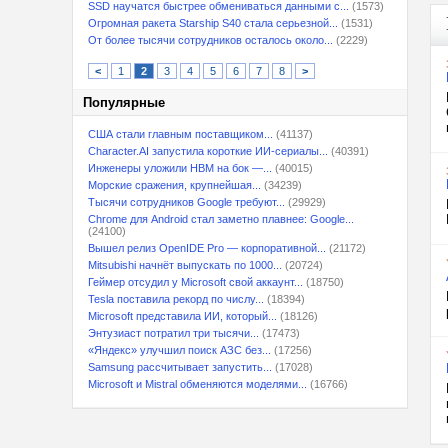
SSD научатся быстрее обмениваться данными с...
(1573)
Огромная ракета Starship S40 стала серьезной...
(1531)
От более тысячи сотрудников осталось около...
(2229)
<
1
2
3
4
5
6
7
8
>
Популярные
США стали главным поставщиком...
(41137)
Character.AI запустила короткие ИИ-сериалы...
(40391)
Инженеры уложили HBM на бок —...
(40015)
Морские сражения, крупнейшая...
(34239)
Тысячи сотрудников Google требуют...
(29929)
Chrome для Android стал заметно плавнее: Google...
(24100)
Вышел релиз OpenIDE Pro — корпоративной...
(21172)
Mitsubishi начнёт выпускать по 1000...
(20724)
Геймер отсудил у Microsoft свой аккаунт...
(18750)
Tesla поставила рекорд по числу...
(18394)
Microsoft представила ИИ, который...
(18126)
Энтузиаст потратил три тысячи...
(17473)
«Яндекс» улучшил поиск АЗС без...
(17256)
Samsung рассчитывает запустить...
(17028)
Microsoft и Mistral обменяются моделями...
(16766)