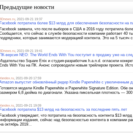
Предыдущие новости
3Dnews.ru
, 2021-09-21 19:37
Facebook потратила более $13 млрд для обеспечения безопасности на п
Facebook заявила, что после выборов в США в 2016 году потратила бол
Сообщается, что сейчас в службе безопасности компании работает 40 ты
подрядчики, которые занимаются модерацией контента. Это на 5 тысяч со
3Dnews.ru
, 2021-09-21 19:41
ПК-версия NEO: The World Ends With You поступит в продажу уже на с
Издательство Square Enix и студия-разработчик h.a.n.d. огласили конкр
Ends With You на ПК. Анонс сопроводили новым трейлером проекта. Ист
Yandex.ru
, 2021-09-20 17:59
Amazon выпустит обновлённый ридер Kindle Paperwhite с увеличенным 
Готовятся модели Kindle Paperwhite и Paperwhite Signature Edition. Обе
размером 6,8 дюйма по диагонали. Указана пиксельная плотность — 300 
Yandex.ru
, 2021-09-21 19:09
Facebook потратила $13 млрд на безопасность за последние пять лет
Facebook утверждает, что потратила на безопасность контента $13 млрд
информации издания, сейчас над безопасностью контента в компании раб
на октябрь 2019...