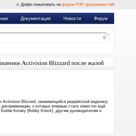
Добро пожаловать на
форум PHP программистов
!
вная
Документация
Новости
Форум
ошении Activision Blizzard после жалоб
Дата:
2021-
09-
21
19:30
Activision Blizzard, занимающейся разработкой видеоигр,
 дискриминации, о которых впервые стало известно ещё
Бобби Котику (Bobby Kotick), другим руководителям и