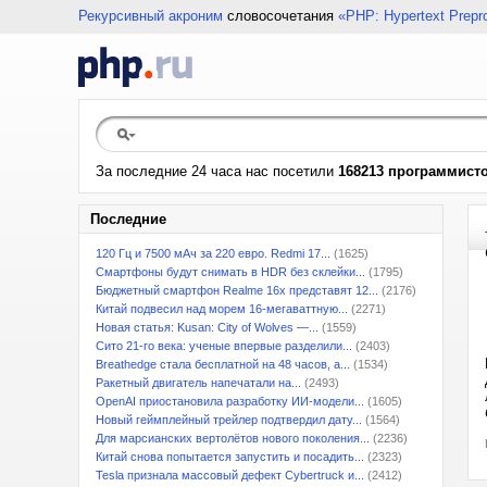
Рекурсивный акроним
словосочетания
«PHP: Hypertext Prepr
За последние 24 часа нас посетили
168213 программист
Последние
120 Гц и 7500 мАч за 220 евро. Redmi 17...
(1625)
Смартфоны будут снимать в HDR без склейки...
(1795)
Бюджетный смартфон Realme 16x представят 12...
(2176)
Китай подвесил над морем 16-мегаваттную...
(2271)
Новая статья: Kusan: City of Wolves —...
(1559)
Сито 21-го века: ученые впервые разделили...
(2403)
Breathedge стала бесплатной на 48 часов, а...
(1534)
Ракетный двигатель напечатали на...
(2493)
OpenAI приостановила разработку ИИ-модели...
(1605)
Новый геймплейный трейлер подтвердил дату...
(1564)
Для марсианских вертолётов нового поколения...
(2236)
Китай снова попытается запустить и посадить...
(2323)
Tesla признала массовый дефект Cybertruck и...
(2412)