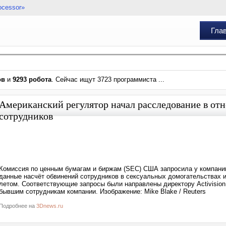
ocessor»
Гла
ов
и
9293 робота
. Сейчас ищут 3723 программиста ...
Американский регулятор начал расследование в отн
сотрудников
Комиссия по ценным бумагам и биржам (SEC) США запросила у компании 
данные насчёт обвинений сотрудников в сексуальных домогательствах и
летом. Соответствующие запросы были направлены директору Activision 
бывшим сотрудникам компании. Изображение: Mike Blake / Reuters
Подробнее на
3Dnews.ru