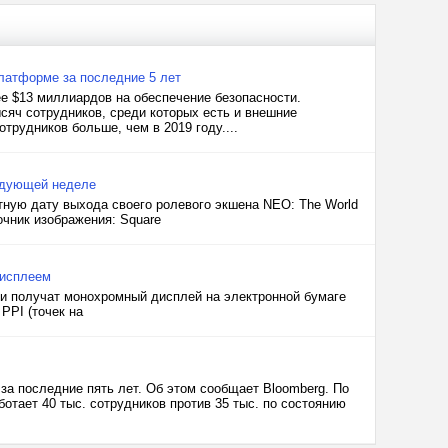
латформе за последние 5 лет
ее $13 миллиардов на обеспечение безопасности.
сяч сотрудников, среди которых есть и внешние
трудников больше, чем в 2019 году....
ледующей неделе
етную дату выхода своего ролевого экшена NEO: The World
очник изображения: Square
дисплеем
 они получат монохромный дисплей на электронной бумаге
PPI (точек на
 за последние пять лет. Об этом сообщает Bloomberg. По
отает 40 тыс. сотрудников против 35 тыс. по состоянию