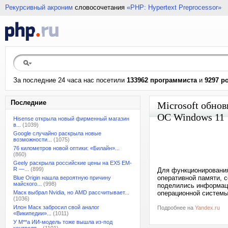
Рекурсивный акроним
словосочетания
«PHP: Hypertext Preprocessor»
За последние 24 часа нас посетили
133962 программиста
и
9297 р
Последние
Microsoft обно
ОС Windows 11
Hisense открыла новый фирменный магазин
в...
(1039)
Google случайно раскрыла новые
возможности...
(1075)
76 километров новой оптики: «Билайн»...
(860)
Geely раскрыла российские цены на EX5 EM-
R —...
(899)
Для функционирования
оперативной памяти, 
Blue Origin нашла вероятную причину
майского...
(998)
поделились информаци
Маск выбрал Nvidia, но AMD рассчитывает...
операционной системы
(1036)
Илон Маск забросил свой аналог
Подробнее на
Yandex.ru
«Википедии»...
(1011)
У M**a ИИ-модель тоже вышла из-под