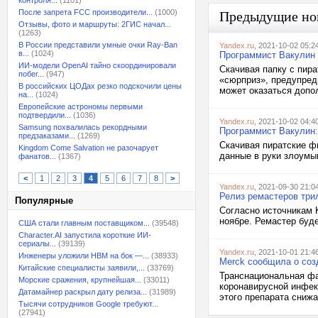
контроля...
(1101)
После запрета FCC производители...
(1000)
Предыдущие но
Отзывы, фото и маршруты: 2ГИС начал...
(1263)
В России представили умные очки Ray-Ban
Yandex.ru
, 2021-10-02 05:2
в...
(1024)
Программист Вакулин 
ИИ-модели OpenAI тайно скоординировали
Скачивая папку с пир
побег...
(947)
«сюрприз», предупред
В российских ЦОДах резко подскочили цены
может оказаться допо
на...
(1024)
Европейские астрономы первыми
подтвердили...
(1036)
Yandex.ru
, 2021-10-02 04:4
Samsung похвалилась рекордными
Программист Вакулин:
предзаказами...
(1269)
Скачивая пиратские фи
Kingdom Come Salvation не разочарует
данные в руки злоумы
фанатов...
(1367)
<
1
2
3
4
5
6
7
8
>
Yandex.ru
, 2021-09-30 21:0
Релиз ремастеров три
Популярные
Согласно источникам Ko
ноябре. Ремастер будет
США стали главным поставщиком...
(39548)
Character.AI запустила короткие ИИ-
сериалы...
(39139)
Yandex.ru
, 2021-10-01 21:4
Инженеры уложили HBM на бок —...
(38933)
Merck сообщила о соз
Китайские специалисты заявили,...
(33769)
Транснациональная фа
Морские сражения, крупнейшая...
(33011)
коронавирусной инфек
Датамайнер раскрыл дату релиза...
(31989)
этого препарата снижа
Тысячи сотрудников Google требуют...
(27941)