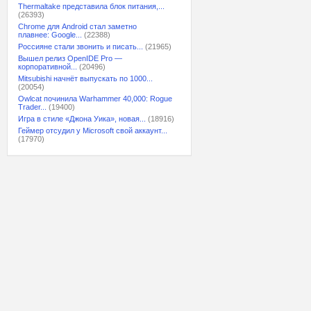
Thermaltake представила блок питания,...
(26393)
Chrome для Android стал заметно
плавнее: Google...
(22388)
Россияне стали звонить и писать...
(21965)
Вышел релиз OpenIDE Pro —
корпоративной...
(20496)
Mitsubishi начнёт выпускать по 1000...
(20054)
Owlcat починила Warhammer 40,000: Rogue
Trader...
(19400)
Игра в стиле «Джона Уика», новая...
(18916)
Геймер отсудил у Microsoft свой аккаунт...
(17970)