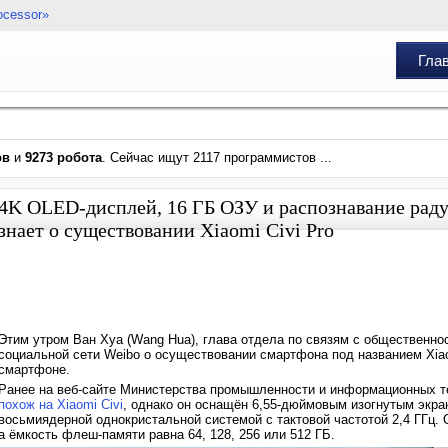
ocessor»
Гла
ов
и
9273 робота
. Сейчас ищут 2117 программистов ...
4K OLED-дисплей, 16 ГБ ОЗУ и распознавание раду
знает о существовании Xiaomi Civi Pro
Этим утром Ван Хуа (Wang Hua), глава отдела по связям с общественно
социальной сети Weibo о осуществовании смартфона под названием Xiaom
смартфоне.
Ранее на веб-сайте Министерства промышленности и информационных т
похож на Xiaomi Civi
, однако он оснащён 6,55-дюймовым изогнутым экра
восьмиядерной однокристальной системой с тактовой частотой 2,4 ГГц. О
а ёмкость флеш-памяти равна 64, 128, 256 или 512 ГБ.