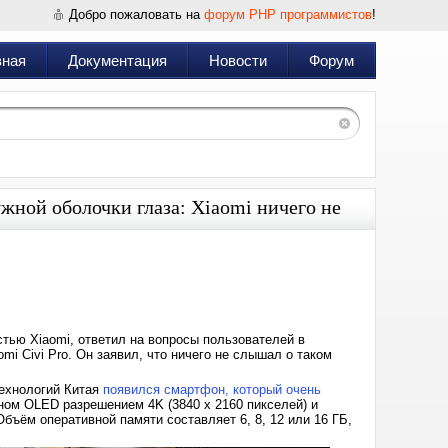
Добро пожаловать на
форум PHP программистов
!
вная
Документация
Новости
Форум
жной оболочки глаза: Xiaomi ничего не
Дата:
2021-
10-
02
08:43
стью Xiaomi, ответил на вопросы пользователей в
i Civi Pro. Он заявил, что ничего не слышал о таком
ехнологий Китая
появился смартфон, который очень
ном OLED разрешением 4K (3840 х 2160 пикселей) и
бъём оперативной памяти составляет 6, 8, 12 или 16 ГБ,