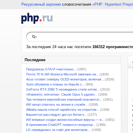
Рекурсивный акроним
словосочетания
«PHP: Hypertext Prepr
За последние 24 часа нас посетили
166312 программист
Последние
Предзаказы GTA VI «настолько...
(1997)
Почти 70 % ИИ-бизнеса Microsoft завязано на...
(1826)
Asus готовит семёрку OLED-мониторов, включая...
(2026)
Suno объявила о планах по борьбе с...
(894)
GeForce RTX 2080 Ti неожиданно стали хитом...
(2015)
«Извините, опечатка»: Claude Opus 5 удалил...
(1569)
Три четверти европейских компаний опасаются,...
(1651)
ИИ начал отвечать на звонки в службе...
(1838)
Alibaba нашла способ заработать на открытом...
(1336)
Вашингтон расследует доступ Китая к...
(1377)
ИИ впервые создал жизнеспособные вирусы — в...
(1801)
В приложении ChatGPT появится генератор...
(1389)
LG оправдалась за софт для мониторов,...
(1406)