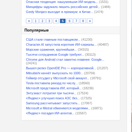
Опасная тенденция: нашумевшая ИИ-модель...
(1531)
Минцифры задумало лишить российских детей...
(1484)
Geely Monjaro выходит в премиум: в Китае...
(1474)
<
1
2
3
4
5
6
7
8
>
Популярные
США стали главным поставщиком...
(41230)
Character.AI запустила короткие ИИ-сериалы...
(40487)
Морские сражения, крупнейшая...
(34315)
Тысячи сотрудников Google требуют...
(30113)
Chrome для Android стал заметно плавнее: Google...
(24241)
Вышел релиз OpenIDE Pro — корпоративной...
(21207)
Mitsubishi начнёт выпускать по 1000...
(20759)
Геймер отсудил у Microsoft свой аккаунт...
(18791)
Tesla поставила рекорд по числу...
(18560)
Microsoft представила ИИ, который...
(18236)
Энтузиаст потратил три тысячи...
(17524)
«Яндекс» улучшил поиск АЗС без...
(17325)
Samsung рассчитывает запустить...
(17067)
Microsoft и Mistral обменяются моделями...
(16871)
«Яндекс» посадил ИИ-агентов...
(15567)