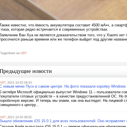
Также известно, что ёмкость аккумулятора составит 4500 мА•ч, а смар
глаза, которая редко встречается в современных устройствах.
Заявление Ван Хуа не является доказательством того, что у Xiaomi нет
просочился раньше времени или же телефон выйдет под другим назван
Подробнее на
iXBT
Предыдущие новости
iXBT
, 2021-10-02 08:43
С новым меню Пуск в самом центре. На фото показали коробку Windows 
5 октября Microsoft официально выпустит Windows 11 – пользователи со
покупатели готовых устройств – в качестве предустановленной ОС. Но б
коробочную версию. И теперь мы знаем, как она выглядит. На лицевой с
смещенного к центру...
iXBT
, 2021-10-02 08:52
Вышло обновление iOS 15.0.1 для всех пользователей. Оно исправляет 
Сегодня Apple выпустила iOS 15.0.1 — первое официальное обновление