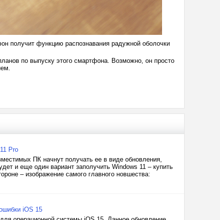
тфон получит функцию распознавания радужной оболочки
 планов по выпуску этого смартфона. Возможно, он просто
ием.
11 Pro
вместимых ПК начнут получать ее в виде обновления,
удет и еще один вариант заполучить Windows 11 – купить
тороне – изображение самого главного новшества:
ошибки iOS 15
 для операционной системы iOS 15. Данное обновление