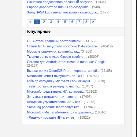
Cloudflare представила облачный браузер...
(1434)
Европа доработала планы по созданию...
(948)
Зонд NASA Lucy начал настройку камер для...
(1477)
<
1
2
3
4
5
6
7
8
>
Популярные
США стали главным поставщиком...
(41166)
Character.AI запустила короткие ИИ-сериалы...
(40419)
Морские сражения, крупнейшая...
(34266)
Тысячи сотрудников Google требуют...
(30005)
Chrome для Android стал заметно плавнее: Google...
(24157)
Вышел релиз OpenIDE Pro — корпоративной...
(21185)
Mitsubishi начнёт выпускать по 1000...
(20741)
Геймер отсудил у Microsoft свой аккаунт...
(18770)
Tesla поставила рекорд по числу...
(18437)
Microsoft представила ИИ, который...
(18162)
Энтузиаст потратил три тысячи...
(17493)
«Яндекс» улучшил поиск АЗС без...
(17278)
Samsung рассчитывает запустить...
(17043)
Microsoft и Mistral обменяются моделями...
(16810)
«Яндекс» посадил ИИ-агентов...
(15522)