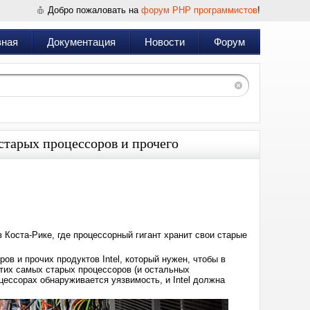
Добро пожаловать на
форум PHP программистов
!
вная
Документация
Новости
Форум
 старых процессоров и прочего
Дата:
2021-
11-
30
11:21
 в Коста-Рике, где процессорный гигант хранит свои старые
в и прочих продуктов Intel, который нужен, чтобы в
этих самых старых процессоров (и остальных
цессорах обнаруживается уязвимость, и Intel должна