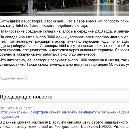
Сотрудники лаборатории рассказали, что в своё время им попросту прих
так как у Intel не было никакого подобного склада.
Планирование создание склада началось в середине 2018 года, а запущ
На складе хранится около 3000 единиц аппаратного и программного обе
лет. Intel планирует расширить ассортимент следующем году, почти вдв
единиц оборудования. Инженеры Intel могут запросить ПК в конкретной 
техническим специалистом и доступен через облачные сервисы. Лаборато
обычно в каждую смену работают около 25 инженеров.
Что интересно, лаборатория получает около 1000 запросов в месяц, так
уязвимостями. Также склад еженедельно получает примерно 50 новых 
Подробнее на
iXBT
Предыдущие новости
iXBT
, 2021-11-30 11:22
Этот уникальный смартфон может замерять температуру окружения до 4
подешевел
В данный момент компания Blackview снизила цену своего защищенного
уникальные функции, с 550 до 400 долларов. Blackview BV9900 Pro осн