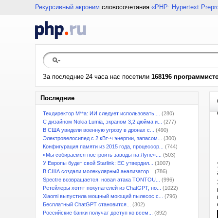
Рекурсивный акроним
словосочетания
«PHP: Hypertext Prepr
За последние 24 часа нас посетили
168196 программист
Последние
Техдиректор M**a: ИИ следует использовать,...
(280)
С дизайном Nokia Lumia, экраном 3,2 дюйма и...
(277)
В США увидели военную угрозу в дронах с...
(490)
Электровелосипед с 2 кВт·ч энергии, запасом...
(300)
Конфигурация памяти из 2015 года, процессор...
(744)
«Мы собираемся построить заводы на Луне»....
(503)
У Европы будет свой Starlink: ЕС утвердил...
(1007)
В США создали молекулярный анализатор...
(786)
Spectre возвращается: новая атака TONTOU...
(996)
Ретейлеры хотят покупателей из ChatGPT, но...
(1022)
Xiaomi выпустила мощный моющий пылесос с...
(796)
Бесплатный ChatGPT становится...
(302)
Российские банки получат доступ ко всем...
(892)