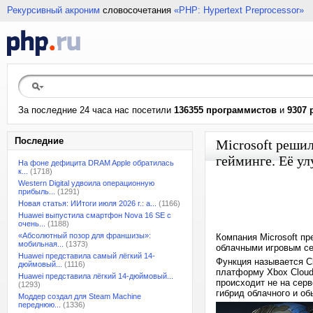
Рекурсивный акроним
словосочетания
«PHP: Hypertext Preprocessor»
За последние 24 часа нас посетили
136355 программистов
и
9307 
Последние
Microsoft реши
гейминге. Её ул
На фоне дефицита DRAM Apple обратилась
к...
(1718)
Western Digital удвоила операционную
прибыль...
(1291)
Новая статья: ИИтоги июля 2026 г.: а...
(1166)
Huawei выпустила смартфон Nova 16 SE с
очень...
(1188)
«Абсолютный позор для франшизы»:
Компания Microsoft п
мобильная...
(1373)
облачными игровым с
Huawei представила самый лёгкий 14-
Функция называется Cl
дюймовый...
(1116)
платформу Xbox Cloud 
Huawei представила лёгкий 14-дюймовый...
происходит не на сер
(1293)
гибрид облачного и об
Моддер создал для Steam Machine
переднюю...
(1336)