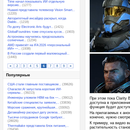
Time начал показывать ИИ отдельную
версию...
(1277)
Huawei представила телевизор Vision Smart...
(1220)
Авторитетный инсайдер раскрыл, когда
Diablo...
(1218)
По долгу Electronic Arts будут...
(1421)
GlobalFoundries тоже откусила кусок...
(1903)
Астрономы научились предсказывать
солнечные...
(1234)
AMD привезёт на IFA 2026 «персональный
ИИ» —...
(1938)
В России создали первый маломощный...
(1440)
<
2
3
4
5
6
7
8
9
>
Популярные
США стали главным поставщиком...
(39626)
Character.AI запустила короткие ИИ-
сериалы...
(39213)
Инженеры уложили HBM на бок —...
(39012)
При этом пока Clarity
доступна в приложении
Китайские специалисты заявили,...
(33836)
функция будет доступ
Морские сражения, крупнейшая...
(33092)
Датамайнер раскрыл дату релиза...
(32038)
На прилагаемых к ано
конечно, нужно смотре
Тысячи сотрудников Google требуют...
(28026)
К примеру, на видео 
Thermaltake представила блок питания,...
растительность станов
(26434)