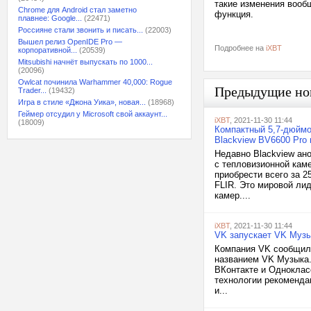
такие изменения вооб
Chrome для Android стал заметно
функция.
плавнее: Google...
(22471)
Россияне стали звонить и писать...
(22003)
Вышел релиз OpenIDE Pro —
Подробнее на
iXBT
корпоративной...
(20539)
Mitsubishi начнёт выпускать по 1000...
(20096)
Owlcat починила Warhammer 40,000: Rogue
Предыдущие но
Trader...
(19432)
Игра в стиле «Джона Уика», новая...
(18968)
Геймер отсудил у Microsoft свой аккаунт...
iXBT
, 2021-11-30 11:44
(18009)
Компактный 5,7-дюймо
Blackview BV6600 Pro
Недавно Blackview ан
с тепловизионной каме
приобрести всего за 2
FLIR. Это мировой ли
камер....
iXBT
, 2021-11-30 11:44
VK запускает VK Муз
Компания VK сообщила
названием VK Музыка.
ВКонтакте и Одноклас
технологии рекоменда
и...