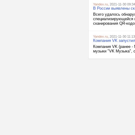
Yandex.ru
, 2021-11-30 09:3
В России выявлены ск
Всего удалось обнару
специализирующейся н
сканирования QR-кодо
Yandex.ru
, 2021-11-30 11:13
Компания VK запусти
Компания VK (ранее -
музыки "VK Музыка", 