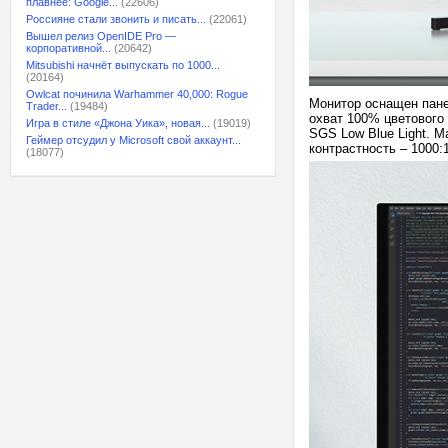
плавнее: Google...
(22606)
Россияне стали звонить и писать...
(22061)
Вышел релиз OpenIDE Pro —
корпоративной...
(20642)
Mitsubishi начнёт выпускать по 1000...
(20164)
Owlcat починила Warhammer 40,000: Rogue
Монитор оснащен пане
Trader...
(19484)
охват 100% цветового 
Игра в стиле «Джона Уика», новая...
(19019)
SGS Low Blue Light. М
Геймер отсудил у Microsoft свой аккаунт...
контрастность – 1000:1
(18077)