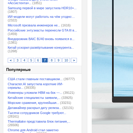
«Ассистента»...
(1851)
Samsung первой в мире запустила HDR10+...
(1807)
ИИ-модели могут работать на чём угодно:...
(2322)
Microsoft призвала инженеров не...
(1616)
Российские энтузиасты перенесли GTA III в...
(1459)
Внедорожник BAIC BJ40 вновь появился в...
(1381)
Китай ускорил развёртывание конкурента...
(1268)
<
3
4
5
6
7
8
9
10
>
Популярные
США стали главным поставщиком...
(39777)
Character.AI запустила короткие ИИ-
сериалы...
(39335)
Инженеры уложили HBM на бок —...
(39121)
Китайские специалисты заявили,...
(33925)
Морские сражения, крупнейшая...
(33231)
Датамайнер раскрыл дату релиза...
(32131)
Тысячи сотрудников Google требуют...
(28161)
Thermaltake представила блок питания,...
(26506)
Chrome для Android стал заметно