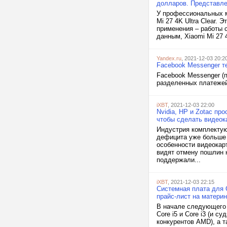
долларов. Представлен
У профессиональных мо
Mi 27 4K Ultra Clear.
применения – работы 
данным, Xiaomi Mi 27 
Yandex.ru
, 2021-12-03 20:2
Facebook Messenger 
Facebook Messenger (
разделенных платежей
iXBT
, 2021-12-03 22:00
Nvidia, HP и Zotac п
чтобы сделать видеок
Индустрия комплектую
дефицита уже больше г
особенности видеокарт
видят отмену пошлин 
поддержали...
iXBT
, 2021-12-03 22:15
Системная плата для C
прайс-лист на материн
В начале следующего 
Core i5 и Core i3 (и 
конкурентов AMD), а 