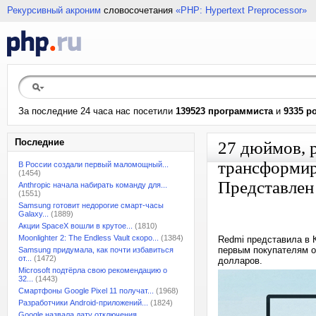
Рекурсивный акроним
словосочетания
«PHP: Hypertext Preprocessor»
За последние 24 часа нас посетили
139523 программиста
и
9335 р
Последние
27 дюймов, р
трансформир
В России создали первый маломощный...
(1454)
Представлен
Anthropic начала набирать команду для...
(1551)
Samsung готовит недорогие смарт-часы
Galaxy...
(1889)
Акции SpaceX вошли в крутое...
(1810)
Moonlighter 2: The Endless Vault скоро...
(1384)
Redmi представила в К
первым покупателям он
Samsung придумала, как почти избавиться
от...
(1472)
долларов.
Microsoft подтёрла свою рекомендацию о
32...
(1443)
Смартфоны Google Pixel 11 получат...
(1968)
Разработчики Android-приложений...
(1824)
Google назвала дату отключения