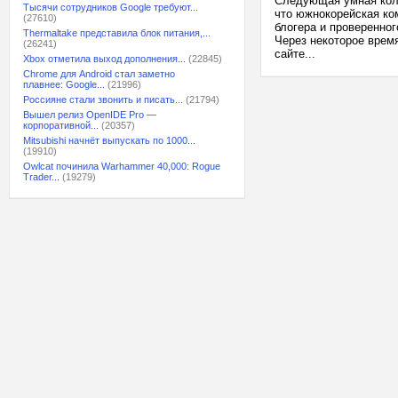
Следующая умная коло
Тысячи сотрудников Google требуют...
что южнокорейская ко
(27610)
блогера и проверенног
Thermaltake представила блок питания,...
Через некоторое врем
(26241)
сайте...
Xbox отметила выход дополнения...
(22845)
Chrome для Android стал заметно
плавнее: Google...
(21996)
Россияне стали звонить и писать...
(21794)
Вышел релиз OpenIDE Pro —
корпоративной...
(20357)
Mitsubishi начнёт выпускать по 1000...
(19910)
Owlcat починила Warhammer 40,000: Rogue
Trader...
(19279)