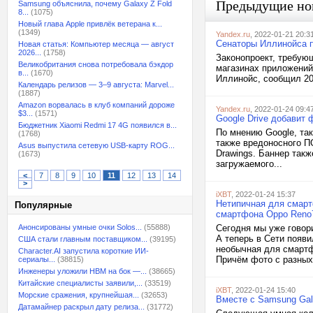
Предыдущие но
Samsung объяснила, почему Galaxy Z Fold
8...
(1075)
Новый глава Apple привлёк ветерана к...
(1349)
Yandex.ru
, 2022-01-21 20:3
Сенаторы Иллинойса п
Новая статья: Компьютер месяца — август
2026...
(1758)
Законопроект, требующ
Великобритания снова потребовала бэкдор
магазинах приложений
в...
(1670)
Иллинойс, сообщил 20
Календарь релизов — 3–9 августа: Marvel...
(1887)
Amazon ворвалась в клуб компаний дороже
Yandex.ru
, 2022-01-24 09:4
$3...
(1571)
Google Drive добавит
Бюджетник Xiaomi Redmi 17 4G появился в...
По мнению Google, та
(1768)
также вредоносного П
Asus выпустила сетевую USB-карту ROG...
Drawings. Баннер так
(1673)
загружаемого...
<
7
8
9
10
11
12
13
14
>
iXBT
, 2022-01-24 15:37
Нетипичная для смарт
Популярные
смартфона Oppo Reno
Анонсированы умные очки Solos...
(55888)
Сегодня мы уже говор
А теперь в Сети появ
США стали главным поставщиком...
(39195)
необычная для смартф
Character.AI запустила короткие ИИ-
Причём фото с разных 
сериалы...
(38815)
Инженеры уложили HBM на бок —...
(38665)
Китайские специалисты заявили,...
(33519)
iXBT
, 2022-01-24 15:40
Морские сражения, крупнейшая...
(32653)
Вместе с Samsung Gal
Датамайнер раскрыл дату релиза...
(31772)