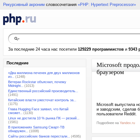
Рекурсивный акроним
словосочетания
«PHP: Hypertext Preprocessor»
За последние 24 часа нас посетили
129229 программистов
и
9343 
Последние
Microsoft прод
браузером
«Два миллиона печенек для двух миллионов
из...
(1248)
Ветеран Rockstar объяснил, почему
Midnight...
(1013)
Единственный российский производитель...
(1491)
Китайские власти ужесточат контроль за...
(1175)
Microsoft выпустила н
и заводским, сделав б
Глава Hugging Face заявил, что Китай
сможет...
(1130)
пользователи Reddit.
Linux не достигла 10 % рынка ПК — резкий...
(1581)
Подробнее на
Yandex.ru
В приложениях Samsung Смарт-ТВ
обнаружен...
(1008)
Сайты российских банков перестали...
(4595)