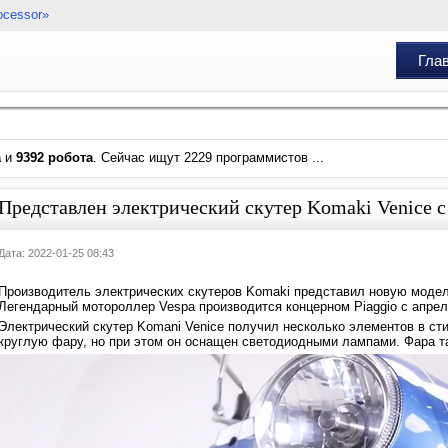
ocessor»
Гла
а
и
9392 робота
. Сейчас ищут 2229 программистов ...
Представлен электрический скутер Komaki Venice с
Дата: 2022-01-25 08:43
Производитель электрических скутеров Komaki представил новую модель
Легендарный мотороллер Vespa производится концерном Piaggio с апреля
Электрический скутер Komani Venice получил несколько элементов в сти
круглую фару, но при этом он оснащен светодиодными лампами. Фара та