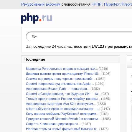
Рекурсивный акроним
словосочетания
«PHP: Hypertext Prepr
За последние 24 часа нас посетили
147123 программист
Последние
Марсоход Perseverance впервые показал, как...
(1219)
Дефицит памяти грозит производству iPhone 18...
(1108)
Слежка под видом популярных приложений:...
(1054)
OpenAI попросила суд отклонить иск Apple,...
(1270)
Анонсирована Beaten Path — пошаговая...
(1282)
OpenAI и Google решили, что будущее ИИ — за...
(987)
Trouver представила в России линейку техники...
(1165)
Анонсирован смартфон Vivo S2 с изогнутым...
(1333)
«Частный узел» Apple не оправдал название —...
(1147)
Sony начала клеймить PlayStation 5 стикерами...
(1162)
Продажи консолей Nintendo Switch 2 в прошлом...
(1285)
Соцсеть X лишилась директора по...
(1457)
Hisense открыла новый фирменный магазин в...
(1375)