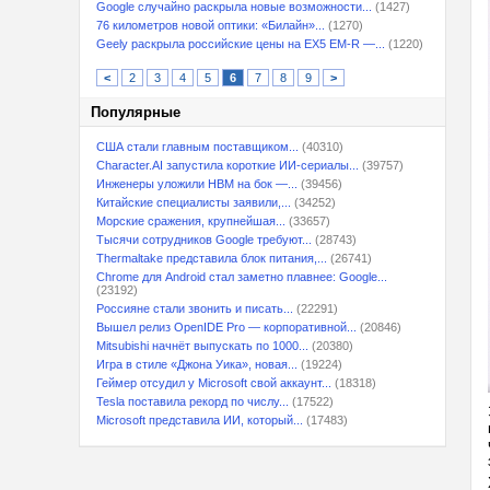
Google случайно раскрыла новые возможности...
(1427)
76 километров новой оптики: «Билайн»...
(1270)
Geely раскрыла российские цены на EX5 EM-R —...
(1220)
<
2
3
4
5
6
7
8
9
>
Популярные
США стали главным поставщиком...
(40310)
Character.AI запустила короткие ИИ-сериалы...
(39757)
Инженеры уложили HBM на бок —...
(39456)
Китайские специалисты заявили,...
(34252)
Морские сражения, крупнейшая...
(33657)
Тысячи сотрудников Google требуют...
(28743)
Thermaltake представила блок питания,...
(26741)
Chrome для Android стал заметно плавнее: Google...
(23192)
Россияне стали звонить и писать...
(22291)
Вышел релиз OpenIDE Pro — корпоративной...
(20846)
Mitsubishi начнёт выпускать по 1000...
(20380)
Игра в стиле «Джона Уика», новая...
(19224)
Геймер отсудил у Microsoft свой аккаунт...
(18318)
Tesla поставила рекорд по числу...
(17522)
Microsoft представила ИИ, который...
(17483)