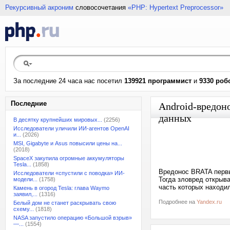
Рекурсивный акроним
словосочетания
«PHP: Hypertext Preprocessor»
За последние 24 часа нас посетил
139921 программист
и
9330 роб
Последние
Android-вредон
данных
В десятку крупнейших мировых...
(2256)
Исследователи уличили ИИ-агентов OpenAI
и...
(2026)
MSI, Gigabyte и Asus повысили цены на...
(2018)
SpaceX закупила огромные аккумуляторы
Tesla...
(1858)
Вредонос BRATA первы
Исследователи «спустили с поводка» ИИ-
Тогда зловред открыв
модели...
(1758)
часть которых находи
Камень в огород Tesla: глава Waymo
заявил,...
(1316)
Подробнее на
Yandex.ru
Белый дом не станет раскрывать свою
схему...
(1818)
NASA запустило операцию «Большой взрыв»
—...
(1554)