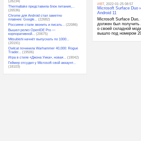
(28234)
iXBT
, 2022-01-25 08:57
Thermaltake представила блок питания,...
Microsoft Surface Du
(26536)
Android 11
Chrome для Android стал заметно
Microsoft Surface Duo
плавнее: Google...
(22682)
должен был получить A
Россияне стали звонить и писать...
(22086)
о своей складной мод
Вышел релиз OpenIDE Pro —
вышло под номером 202
корпоративной...
(20675)
Mitsubishi начнёт выпускать по 1000...
(20191)
Owlcat починила Warhammer 40,000: Rogue
Trader...
(19506)
Игра в стиле «Джона Уика», новая...
(19042)
Геймер отсудил у Microsoft свой аккаунт...
(18103)