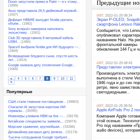
Предыдущие но
Doom запустили прямо в Paint — и к этому...
(1899)
Asus представила 26,5-дюймовый игровой...
(1507)
iXBT
, 2022-01-25 08:34
Экран P-OLED, Snapdra
Дефицит HBM4E вынудит Nvidia урезать
объём...
(1982)
смартфона Lenovo Hal
Sony всерьёз намерена наполнить
Сообщается, что Leno
экосистему...
(1501)
опубликовал характер
Club 3D представила 9-метровый кабель
названием Halo. На ре
USB4...
(1480)
фронтальной камеры.
SpaceX выбрала Nvidia для ИИ будущего —...
обновления 144 Гц и ча
(1804)
Возвращение блудного сына: спустя шесть
лет...
(1814)
iXBT
, 2022-01-25 08:43
Google назвала дату отключения Google...
Представлен электрич
(1668)
Производитель электр
выполнена в стиле Ve
<
4
5
6
7
8
9
10
11
>
1946 года и до сих по
ретро, явно заимствов
Популярные
светодиодными...
США стали главным поставщиком...
(39863)
iXBT
, 2022-01-25 08:50
Character.AI запустила короткие ИИ-
Apple AirPods Pro 2 п
сериалы...
(39395)
Компания Apple готов
Инженеры уложили HBM на бок —...
(39178)
этой осенью. Технолог
Китайские специалисты заявили,...
(33974)
Pro под названием «Пр
Морские сражения, крупнейшая...
(33286)
audio devices), котор
Датамайнер раскрыл дату релиза...
(32174)
Тысячи сотрудников Google требуют...