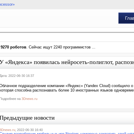
ocessor»
Гла
и
9270 роботов
. Сейчас ищут 2240 программистов ...
У «Яндекса» появилась нейросеть-полиглот, распо
Дата: 2022-06-30 16:37
Облачное подразделение компании «Яндекс» (Yandex Cloud) сообщило о 
которая способна распознавать более 10 иностранных языков одновреме
Подробнее на
3Dnews.ru
Предыдущие новости
3Dnews.ru
, 2022-06-30 16:40
Студия-разработчик мобильных игр Nexters намерена сократить свой шта