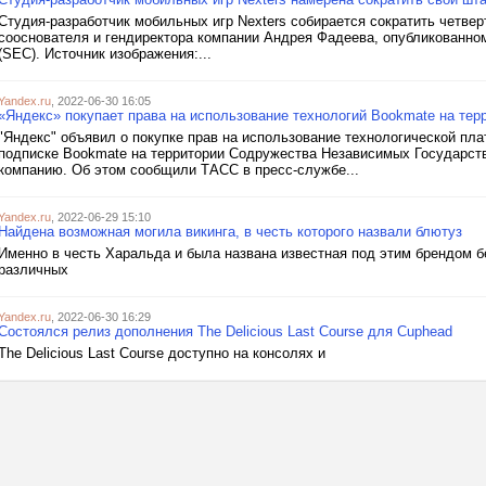
Студия-разработчик мобильных игр Nexters собирается сократить четвер
сооснователя и гендиректора компании Андрея Фадеева, опубликованно
(SEC). Источник изображения:...
Yandex.ru
, 2022-06-30 16:05
«Яндекс» покупает права на использование технологий Bookmate на тер
"Яндекс" объявил о покупке прав на использование технологической пл
подписке Bookmate на территории Содружества Независимых Государств 
компанию. Об этом сообщили ТАСС в пресс-службе...
Yandex.ru
, 2022-06-29 15:10
Найдена возможная могила викинга, в честь которого назвали блютуз
Именно в честь Харальда и была названа известная под этим брендом 
различных
Yandex.ru
, 2022-06-30 16:29
Состоялся релиз дополнения The Delicious Last Course для Cuphead
The Delicious Last Course доступно на консолях и