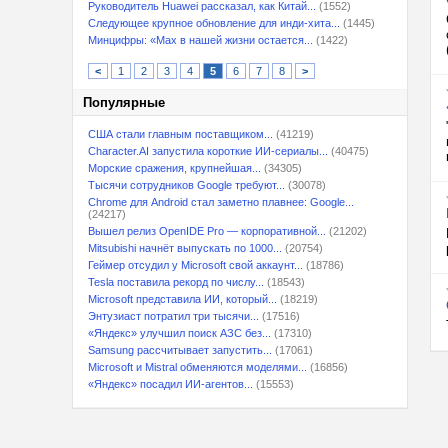
Руководитель Huawei рассказал, как Китай...
(1552)
Следующее крупное обновление для инди-хита...
(1445)
Минцифры: «Max в нашей жизни остается...
(1422)
<
1
2
3
4
5
6
7
8
>
Популярные
США стали главным поставщиком...
(41219)
Character.AI запустила короткие ИИ-сериалы...
(40475)
Морские сражения, крупнейшая...
(34305)
Тысячи сотрудников Google требуют...
(30078)
Chrome для Android стал заметно плавнее: Google...
(24217)
Вышел релиз OpenIDE Pro — корпоративной...
(21202)
Mitsubishi начнёт выпускать по 1000...
(20754)
Геймер отсудил у Microsoft свой аккаунт...
(18786)
Tesla поставила рекорд по числу...
(18543)
Microsoft представила ИИ, который...
(18219)
Энтузиаст потратил три тысячи...
(17516)
«Яндекс» улучшил поиск АЗС без...
(17310)
Samsung рассчитывает запустить...
(17061)
Microsoft и Mistral обменяются моделями...
(16856)
«Яндекс» посадил ИИ-агентов...
(15553)