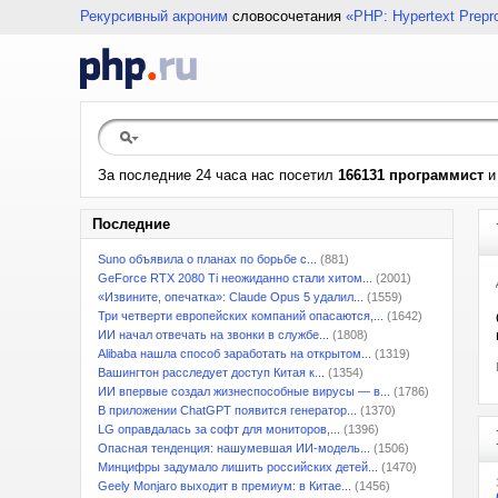
Рекурсивный акроним
словосочетания
«PHP: Hypertext Prepr
За последние 24 часа нас посетил
166131 программист
Последние
Suno объявила о планах по борьбе с...
(881)
GeForce RTX 2080 Ti неожиданно стали хитом...
(2001)
«Извините, опечатка»: Claude Opus 5 удалил...
(1559)
Три четверти европейских компаний опасаются,...
(1642)
ИИ начал отвечать на звонки в службе...
(1808)
Alibaba нашла способ заработать на открытом...
(1319)
Вашингтон расследует доступ Китая к...
(1354)
ИИ впервые создал жизнеспособные вирусы — в...
(1786)
В приложении ChatGPT появится генератор...
(1370)
LG оправдалась за софт для мониторов,...
(1396)
Опасная тенденция: нашумевшая ИИ-модель...
(1506)
Минцифры задумало лишить российских детей...
(1470)
Geely Monjaro выходит в премиум: в Китае...
(1456)