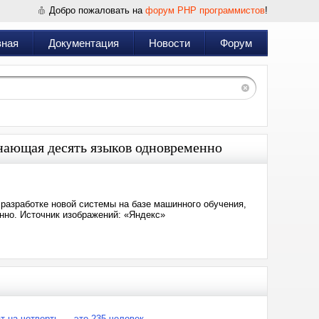
Добро пожаловать на
форум PHP программистов
!
вная
Документация
Новости
Форум
знающая десять языков одновременно
разработке новой системы на базе машинного обучения,
нно. Источник изображений: «Яндекс»
т на четверть — это 235 человек