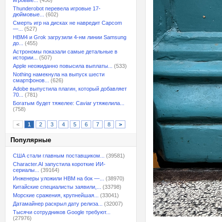
игровые...
(450)
Thunderobot перевела игровые 17-
дюймовые...
(602)
Смерть игр на дисках не навредит Capcom
—...
(527)
HBM4 и Grok загрузили 4-нм линии Samsung
до...
(455)
Астрономы показали самые детальные в
истории...
(507)
Apple неожиданно повысила выплаты...
(533)
Nothing намекнула на выпуск шести
смартфонов...
(626)
Adobe выпустила плагин, который добавляет
70...
(781)
Богатым будет тяжелее: Caviar утяжелила...
(758)
<
1
2
3
4
5
6
7
8
>
Популярные
США стали главным поставщиком...
(39581)
Character.AI запустила короткие ИИ-
сериалы...
(39164)
Инженеры уложили HBM на бок —...
(38970)
Китайские специалисты заявили,...
(33798)
Морские сражения, крупнейшая...
(33041)
Датамайнер раскрыл дату релиза...
(32007)
Тысячи сотрудников Google требуют...
(27976)