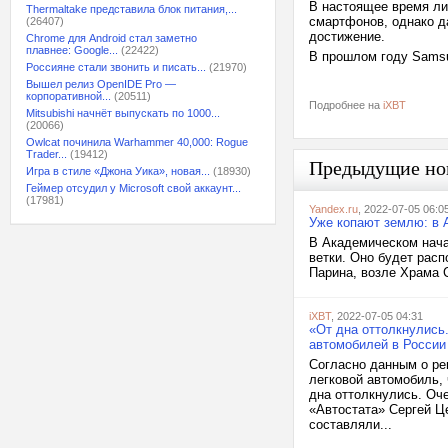
В настоящее время ли
Thermaltake представила блок питания,...
смартфонов, однако да
(26407)
достижение.
Chrome для Android стал заметно
плавнее: Google...
(22422)
В прошлом году Samsu
Россияне стали звонить и писать...
(21970)
Вышел релиз OpenIDE Pro —
корпоративной...
(20511)
Подробнее на
iXBT
Mitsubishi начнёт выпускать по 1000...
(20066)
Owlcat починила Warhammer 40,000: Rogue
Trader...
(19412)
Предыдущие но
Игра в стиле «Джона Уика», новая...
(18930)
Геймер отсудил у Microsoft свой аккаунт...
(17981)
Yandex.ru
, 2022-07-05 06:0
Уже копают землю: в 
В Академическом нача
ветки. Оно будет рас
Парина, возле Храма С
iXBT
, 2022-07-05 04:31
«От дна оттолкнулись
автомобилей в России
Согласно данным о ре
легковой автомобиль, 
дна оттолкнулись. Оч
«Автостата» Сергей Ц
составляли...