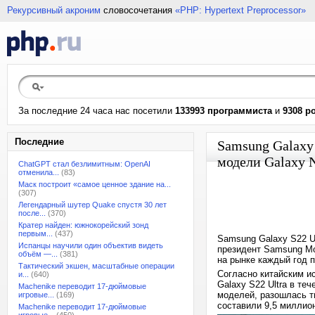
Рекурсивный акроним
словосочетания
«PHP: Hypertext Preprocessor»
За последние 24 часа нас посетили
133993 программиста
и
9308 р
Последние
Samsung Galaxy
модели Galaxy 
ChatGPT стал безлимитным: OpenAI
отменила...
(83)
Маск построит «самое ценное здание на...
(307)
Легендарный шутер Quake спустя 30 лет
после...
(370)
Кратер найден: южнокорейский зонд
первым...
(437)
Samsung Galaxy S22 U
Испанцы научили один объектив видеть
президент Samsung Mo
объём —...
(381)
на рынке каждый год п
Тактический экшен, масштабные операции
Согласно китайским и
и...
(640)
Galaxy S22 Ultra в те
Machenike переводит 17-дюймовые
моделей, разошлась т
игровые...
(169)
составили 9,5 миллион
Machenike переводит 17-дюймовые