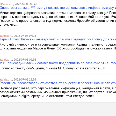
3Dnews.ru
, 2022-07-06 09:46
Операторы связи в РФ смогут совместно использовать инфраструктуру 
Министерство цифрового развития, связи и массовых коммуникаций Рос
перечень первоочередных мер по обеспечению бесперебойного и устойч
Говорится о приостановке на год нормы «закона Яровой» об увеличении
с тем, что...
Yandex.ru
, 2022-07-06 07:23
Japan Times: Киотский университет и Kajima создадут постройку для жи
Киотский университет и строительная компания Kajima планируют созда
для жизни людей на Марсе и Луне. Об этом сообщает японская газета T
Yandex.ru
, 2022-07-06 09:36
МТС присоединилась к совместному предприятию по развитию 5G в Рос
Согласно тексту сообщения, 4 июля МТС получила в капитале СП
Yandex.ru
, 2022-07-05 13:36
Россиянам посоветовали отказаться от соцсетей и завести новые элект
Эксперт рассказал, что персональная информация, найденная в сети, в
разработчиками различных мобильных приложений, пишет портал "Роскач
невидимым в digital-среде и не оставлять там следов почти...