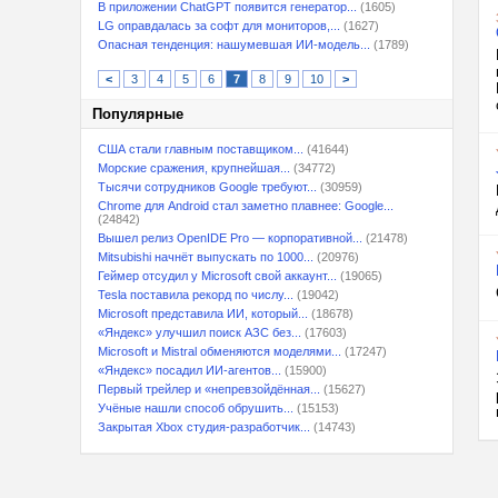
В приложении ChatGPT появится генератор...
(1605)
LG оправдалась за софт для мониторов,...
(1627)
Опасная тенденция: нашумевшая ИИ-модель...
(1789)
<
3
4
5
6
7
8
9
10
>
Популярные
США стали главным поставщиком...
(41644)
Морские сражения, крупнейшая...
(34772)
Тысячи сотрудников Google требуют...
(30959)
Chrome для Android стал заметно плавнее: Google...
(24842)
Вышел релиз OpenIDE Pro — корпоративной...
(21478)
Mitsubishi начнёт выпускать по 1000...
(20976)
Геймер отсудил у Microsoft свой аккаунт...
(19065)
Tesla поставила рекорд по числу...
(19042)
Microsoft представила ИИ, который...
(18678)
«Яндекс» улучшил поиск АЗС без...
(17603)
Microsoft и Mistral обменяются моделями...
(17247)
«Яндекс» посадил ИИ-агентов...
(15900)
Первый трейлер и «непревзойдённая...
(15627)
Учёные нашли способ обрушить...
(15153)
Закрытая Xbox студия-разработчик...
(14743)