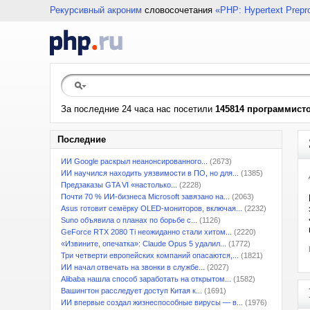
Рекурсивный акроним
словосочетания
«PHP: Hypertext Prepr
За последние 24 часа нас посетили
145814 программист
Последние
ИИ Google раскрыл неанонсированного...
(2673)
ИИ научился находить уязвимости в ПО, но для...
(1385)
Предзаказы GTA VI «настолько...
(2228)
Почти 70 % ИИ-бизнеса Microsoft завязано на...
(2063)
Asus готовит семёрку OLED-мониторов, включая...
(2232)
Suno объявила о планах по борьбе с...
(1126)
GeForce RTX 2080 Ti неожиданно стали хитом...
(2220)
«Извините, опечатка»: Claude Opus 5 удалил...
(1772)
Три четверти европейских компаний опасаются,...
(1821)
ИИ начал отвечать на звонки в службе...
(2027)
Alibaba нашла способ заработать на открытом...
(1582)
Вашингтон расследует доступ Китая к...
(1691)
ИИ впервые создал жизнеспособные вирусы — в...
(1976)