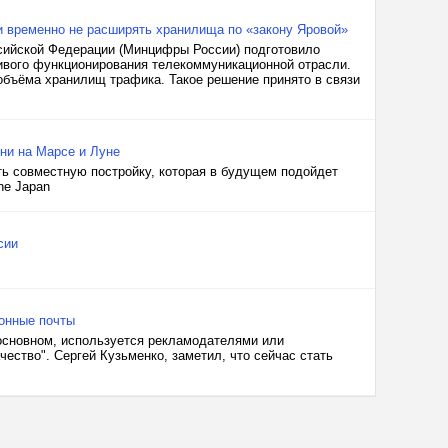
и временно не расширять хранилища по «закону Яровой»
сийской Федерации (Минцифры России) подготовило
ивого функционирования телекоммуникационной отрасли.
 объёма хранилищ трафика. Такое решение принято в связи
зни на Марсе и Луне
ть совместную постройку, которая в будущем подойдет
he Japan
сии
ронные почты
 основном, используется рекламодателями или
ество". Сергей Кузьменко, заметил, что сейчас стать