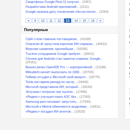
Смартфоны Google Pixel 11 получат...
(2457)
Разработчики Android-приложений...
(2231)
Google назвала дату отключения «Ассистента»...
(2264)
<
9
10
11
12
13
14
15
16
>
Популярные
США стали главным поставщиком...
(41169)
Character.AI запустила короткие ИИ-сериалы...
(40422)
Морские сражения, крупнейшая...
(34266)
Тысячи сотрудников Google требуют...
(30011)
Chrome для Android стал заметно плавнее: Google...
(24161)
Вышел релиз OpenIDE Pro — корпоративной...
(21186)
Mitsubishi начнёт выпускать по 1000...
(20743)
Геймер отсудил у Microsoft свой аккаунт...
(18770)
Tesla поставила рекорд по числу...
(18445)
Microsoft представила ИИ, который...
(18164)
Энтузиаст потратил три тысячи...
(17495)
«Яндекс» улучшил поиск АЗС без...
(17283)
Samsung рассчитывает запустить...
(17045)
Microsoft и Mistral обменяются моделями...
(16811)
«Яндекс» посадил ИИ-агентов...
(15525)