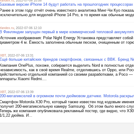
Yandex.ru
, 2022-07-06 10:08
Базовые версии iPhone 14 будут работать на прошлогодних процессорах
Ранее в этом году отчёт очень известного аналитика Минг-Чи Куо показа
исключительно для моделей iPhone 14 Pro, в то время как обычные мод
Yandex.ru
, 2022-07-06 12:10
В Финляндии запущен первый в мире коммерческий тепловой аккумулят
Источник изображения: Polar Night Energy Установка представляет собо
диаметром 4 м. Ёмкость заполнена обычным песком, очищенным от гор
iXBT
, 2022-07-06 13:31
Ещё больше китайских брендов смартфонов, связанных с BBK. Бренд No
Компания OnePlus, похоже, собирается выделить Nord в полностью отдел
независимость, как в своё время Realme, отделившись от Oppo, или Poc
действительно отдельной компанией со своими разработками, а Poco —
аппараты Xiaomi Redmi....
iXBT
, 2022-07-06 13:39
200-мегапикселей в огромном почти дюймовом датчике. Motorola раскры
Смартфон Motorola X30 Pro, который также известен под кодовым именем
получит 200-мегапиксельную камеру Samsung. Об этом было много слухо
Теперь же компания опубликовала рекламный постер, где видно, что X3
1/1,22 дюйма. И...