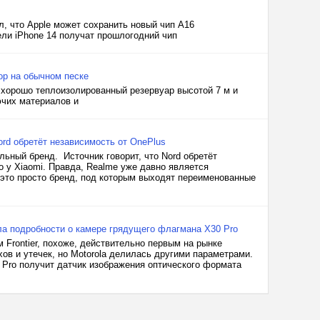
л, что Apple может сохранить новый чип A16
ели iPhone 14 получат прошлогодний чип
ор на обычном песке
й хорошо теплоизолированный резервуар высотой 7 м и
ючих материалов и
rd обретёт независимость от OnePlus
ьный бренд. Источник говорит, что Nord обретёт
o у Xiaomi. Правда, Realme уже давно является
 это просто бренд, под которым выходят переименованные
ла подробности о камере грядущего флагмана X30 Pro
 Frontier, похоже, действительно первым на рынке
в и утечек, но Motorola делилась другими параметрами.
0 Pro получит датчик изображения оптического формата