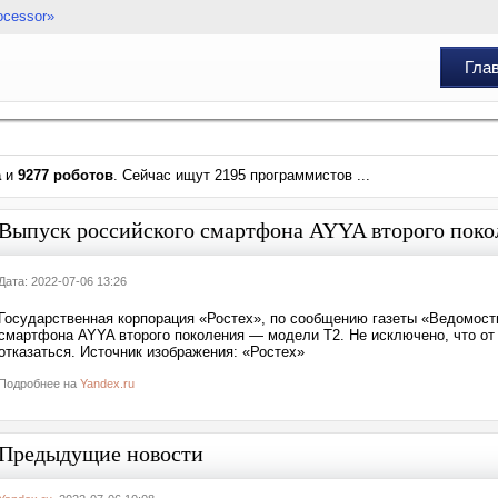
ocessor»
Гла
а
и
9277 роботов
. Сейчас ищут 2195 программистов ...
Выпуск российского смартфона AYYA второго покол
Дата: 2022-07-06 13:26
Государственная корпорация «Ростех», по сообщению газеты «Ведомост
смартфона AYYA второго поколения — модели T2. Не исключено, что от
отказаться. Источник изображения: «Ростех»
Подробнее на
Yandex.ru
Предыдущие новости