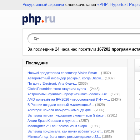
Рекурсивный акроним
словосочетания
«PHP: Hypertext Prepr
За последние 24 часа нас посетили
167202 программист
Последние
Huawei представила телевизор Vision Smart...
(1832)
Авторитетный инсайдер раскрыл, когда Diablo...
(1807)
По долгу Electronic Arts будут...
(2036)
GlobalFoundries тоже откусила кусок...
(2443)
Астрономы научились предсказывать солнечные...
(1788)
AMD привезёт на IFA 2026 «персональный ИИ» —...
(2434)
В России создали первый маломощный...
(1929)
Anthropic начала набирать команду для...
(2006)
Samsung готовит недорогие смарт-часы Galaxy...
(2361)
Акции SpaceX вошли в крутое...
(2257)
Moonlighter 2: The Endless Vault скоро...
(1950)
Samsung придумала, как почти избавиться от...
(2019)
Microsoft подтёрла свою рекомендацию о 32...
(1885)