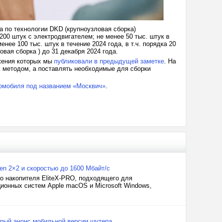
 по технологии DKD (крупноузловая сборка)
 200 штук с электродвигателем; не менее 50 тыс. штук в
енее 100 тыс. штук в течение 2024 года, в т.ч. порядка 20
вая сборка ) до 31 декабря 2024 года.
жения которых мы
публиковали в предыдущей заметке
. На
 методом, а поставлять необходимые для сборки
омобиля под названием «Москвич»
.
n 2×2 и скоростью до 1600 Мбайт/с
о накопителя EliteX-PRO, подходящего для
онных систем Apple macOS и Microsoft Windows,
корый анонс мобильной версии шутера