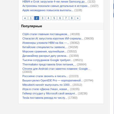
HBM4 и Grok загрузили 4-нм линии Samsung до...
(1132)
Астрономы показали самые детальные в истории...
(1027)
Apple неожиданно повысила выплаты...
(1108)
<
1
2
3
4
5
6
7
8
>
Популярные
США стали главным поставщиком...
(40169)
Character.AI запустила короткие ИИ-сериалы...
(39630)
Инженеры уложили HBM на бок —...
(39362)
Китайские специалисты заявили,...
(34158)
Морские сражения, крупнейшая...
(33532)
Датамайнер раскрыл дату релиза...
(32358)
Тысячи сотрудников Google требуют...
(28521)
Thermaltake представила блок питания,...
(26664)
Chrome для Android стал заметно плавнее: Google...
(23003)
Россияне стали звонить и писать...
(22223)
Вышел релиз OpenIDE Pro — корпоративной...
(20794)
Mitsubishi начнёт выпускать по 1000...
(20312)
Игра в стиле «Джона Уика», новая...
(19155)
Геймер отсудил у Microsoft свой аккаунт...
(18236)
Tesla поставила рекорд по числу...
(17360)