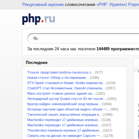
Рекурсивный акроним
словосочетания
«PHP: Hypertext Prepr
За последние 24 часа нас посетили
144489 программист
Последние
Trouver представил роботы-пылесосы с...
(977)
Новая статья: Обзор и тестирование...
(1185)
RTX Spark становится ближе: Nvidia перенесла...
(1134)
ChatGPT стал безлимитным: OpenAI отменила...
(1057)
Маск построит «самое ценное здание на...
(1181)
Легендарный шутер Quake спустя 30 лет после...
(1052)
Кратер найден: южнокорейский зонд первым...
(1064)
Испанцы научили один объектив видеть объём —...
(962)
Тактический экшен, масштабные операции и...
(1396)
Machenike переводит 17-дюймовые игровые...
(1136)
Machenike переводит 17-дюймовые игровые...
(1017)
Thunderobot перевела игровые 17-дюймовые...
(1157)
Смерть игр на дисках не навредит Capcom —...
(1178)