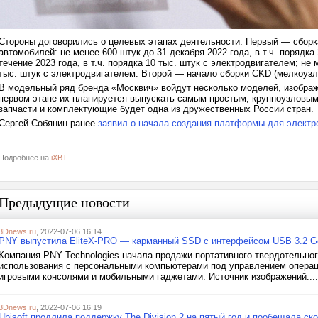
Стороны договорились о целевых этапах деятельности. Первый — сборка
автомобилей: не менее 600 штук до 31 декабря 2022 года, в т.ч. порядка
течение 2023 года, в т.ч. порядка 10 тыс. штук с электродвигателем; не м
тыс. штук с электродвигателем. Второй — начало сборки CKD (мелкоузло
В модельный ряд бренда «Москвич» войдут несколько моделей, изобра
первом этапе их планируется выпускать самым простым, крупноузловым
запчасти и комплектующие будет одна из дружественных России стран.
Сергей Собянин ранее
заявил о начала создания платформы для электр
Подробнее на
iXBT
Предыдущие новости
3Dnews.ru
, 2022-07-06 16:14
PNY выпустила EliteX-PRO — карманный SSD с интерфейсом USB 3.2 Ge
Компания PNY Technologies начала продажи портативного твердотельног
использования с персональными компьютерами под управлением операци
игровыми консолями и мобильными гаджетами. Источник изображений:...
3Dnews.ru
, 2022-07-06 16:19
Ubisoft продлила поддержку The Division 2 на пятый год и пообещала с