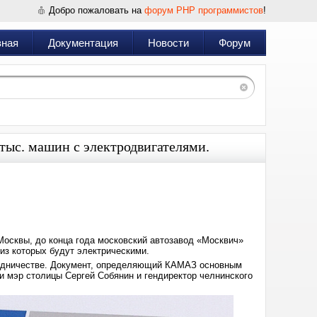
Добро пожаловать на
форум PHP программистов
!
вная
Документация
Новости
Форум
тыс. машин с электродвигателями.
Дата:
2022-
07-
06
16:28
Москвы, до конца года московский автозавод «Москвич»
из которых будут электрическими.
удничестве. Документ, определяющий КАМАЗ основным
и мэр столицы Сергей Собянин и гендиректор челнинского