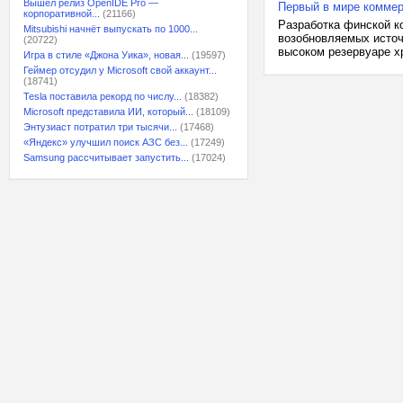
Вышел релиз OpenIDE Pro —
Первый в мире коммер
корпоративной...
(21166)
Разработка финской ко
Mitsubishi начнёт выпускать по 1000...
возобновляемых источ
(20722)
высоком резервуаре хр
Игра в стиле «Джона Уика», новая...
(19597)
Геймер отсудил у Microsoft свой аккаунт...
(18741)
Tesla поставила рекорд по числу...
(18382)
Microsoft представила ИИ, который...
(18109)
Энтузиаст потратил три тысячи...
(17468)
«Яндекс» улучшил поиск АЗС без...
(17249)
Samsung рассчитывает запустить...
(17024)