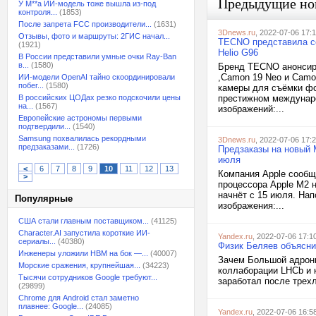
Предыдущие но
У M**a ИИ-модель тоже вышла из-под
контроля...
(1853)
После запрета FCC производители...
(1631)
3Dnews.ru
, 2022-07-06 17:
Отзывы, фото и маршруты: 2ГИС начал...
ТECNO представила с
(1921)
Helio G96
В России представили умные очки Ray-Ban
в...
(1580)
Бренд ТECNO анонсир
,Camon 19 Neo и Cam
ИИ-модели OpenAI тайно скоординировали
побег...
(1580)
камеры для съёмки фо
В российских ЦОДах резко подскочили цены
престижном международ
на...
(1567)
изображений:...
Европейские астрономы первыми
подтвердили...
(1540)
Samsung похвалилась рекордными
3Dnews.ru
, 2022-07-06 17:
предзаказами...
(1726)
Предзаказы на новый M
июля
<
6
7
8
9
10
11
12
13
Компания Apple сообщи
>
процессора Apple M2 н
начнёт с 15 июля. Нап
Популярные
изображения:...
США стали главным поставщиком...
(41125)
Character.AI запустила короткие ИИ-
Yandex.ru
, 2022-07-06 17:1
сериалы...
(40380)
Физик Беляев объясни
Инженеры уложили HBM на бок —...
(40007)
Зачем Большой адронн
Морские сражения, крупнейшая...
(34223)
коллаборации LHCb и 
Тысячи сотрудников Google требуют...
заработал после трехл
(29899)
Chrome для Android стал заметно
плавнее: Google...
(24085)
Yandex.ru
, 2022-07-06 16:5