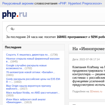
Рекурсивный акроним
словосочетания
«PHP: Hypertext Preprocessor»
За последние 24 часа нас посетил
168401 программист
и
9294 роб
Последние
На «Иннопроме»
Соцсеть X лишилась директора по...
(1736)
Hisense открыла новый фирменный магазин
Дата: 2022-07-06 17:14
в...
(1645)
Google случайно раскрыла новые
Компания Kraftway на
возможности...
(1702)
продемонстрировала т
76 километров новой оптики: «Билайн»...
контроллера — решени
(1601)
системах с российски
Geely раскрыла российские цены на EX5 EM-
функциями усиленной 
R —...
(1602)
предусмотрено исполь
Blue Origin нашла вероятную причину
майского...
(1617)
Подробнее на
3Dnews.ru
Маск выбрал Nvidia, но AMD рассчитывает...
(1810)
Илон Маск забросил свой аналог
«Википедии»...
(1613)