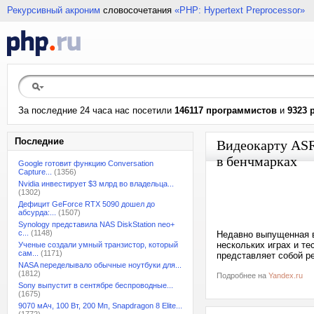
Рекурсивный акроним
словосочетания
«PHP: Hypertext Preprocessor»
За последние 24 часа нас посетили
146117 программистов
и
9323 
Последние
Видеокарту ASR
в бенчмарках
Google готовит функцию Conversation
Capture...
(1356)
Nvidia инвестирует $3 млрд во владельца...
(1302)
Дефицит GeForce RTX 5090 дошел до
абсурда:...
(1507)
Synology представила NAS DiskStation neo+
с...
(1148)
Недавно выпущенная ви
нескольких играх и т
Ученые создали умный транзистор, который
сам...
(1171)
представляет собой р
NASA переделывало обычные ноутбуки для...
(1812)
Подробнее на
Yandex.ru
Sony выпустит в сентябре беспроводные...
(1675)
9070 мАч, 100 Вт, 200 Мп, Snapdragon 8 Elite...