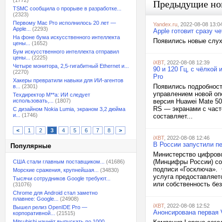
(1772)
Предыдущие но
TSMC сообщила о прорыве в разработке...
(2323)
Первому Mac Pro исполнилось 20 лет —
Yandex.ru
, 2022-08-08 13:0
Apple...
(2293)
Apple готовит сразу ч
На фоне бума искусственного интеллекта
Появились новые слухи
цены...
(1652)
Бум искусственного интеллекта отправил
цены...
(2225)
iXBT
, 2022-08-08 12:39
Четыре монитора, 2,5-гигабитный Ethernet и...
90 и 120 Гц, с чёлкой
(2270)
Pro
Хакеры превратили навыки для ИИ-агентов
Появились подробност
в...
(2301)
управлением новой оп
Техдиректор M**a: ИИ следует
использовать,...
(1807)
версия Huawei Mate 50
RS — экранами с часто
С дизайном Nokia Lumia, экраном 3,2 дюйма
и...
(1746)
составляет...
<
1
2
3
4
5
6
7
8
>
iXBT
, 2022-08-08 12:46
В России запустили п
Популярные
Министерство цифрово
(Минцифры России) со
США стали главным поставщиком...
(41686)
подписи «Госключа». 
Морские сражения, крупнейшая...
(34830)
услуга предоставляет
Тысячи сотрудников Google требуют...
или собственность без.
(31076)
Chrome для Android стал заметно
плавнее: Google...
(24908)
iXBT
, 2022-08-08 12:52
Вышел релиз OpenIDE Pro —
Анонсирована первая 
корпоративной...
(21515)
Mitsubishi начнёт выпускать по 1000...