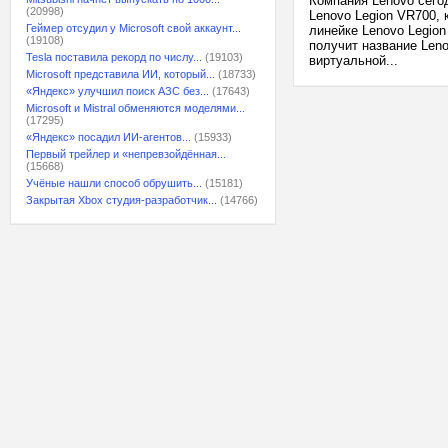
Компания Lenovo сего
(20998)
Lenovo Legion VR700,
Геймер отсудил у Microsoft свой аккаунт...
линейке Lenovo Legio
(19108)
получит название Len
Tesla поставила рекорд по числу...
(19103)
виртуальной...
Microsoft представила ИИ, который...
(18733)
«Яндекс» улучшил поиск АЗС без...
(17643)
Microsoft и Mistral обменяются моделями...
(17295)
«Яндекс» посадил ИИ-агентов...
(15933)
Первый трейлер и «непревзойдённая...
(15668)
Учёные нашли способ обрушить...
(15181)
Закрытая Xbox студия-разработчик...
(14766)