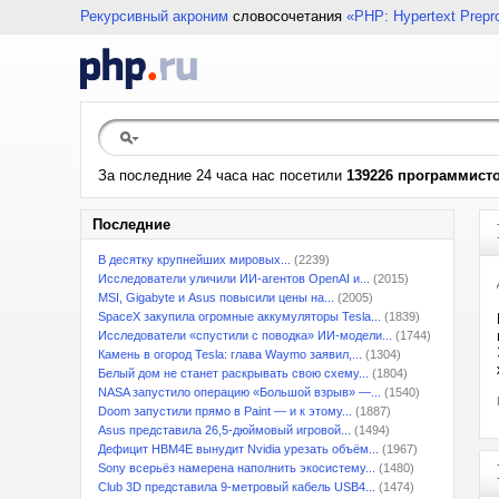
Рекурсивный акроним
словосочетания
«PHP: Hypertext Prepr
За последние 24 часа нас посетили
139226 программист
Последние
В десятку крупнейших мировых...
(2239)
Исследователи уличили ИИ-агентов OpenAI и...
(2015)
MSI, Gigabyte и Asus повысили цены на...
(2005)
SpaceX закупила огромные аккумуляторы Tesla...
(1839)
Исследователи «спустили с поводка» ИИ-модели...
(1744)
Камень в огород Tesla: глава Waymo заявил,...
(1304)
Белый дом не станет раскрывать свою схему...
(1804)
NASA запустило операцию «Большой взрыв» —...
(1540)
Doom запустили прямо в Paint — и к этому...
(1887)
Asus представила 26,5-дюймовый игровой...
(1494)
Дефицит HBM4E вынудит Nvidia урезать объём...
(1967)
Sony всерьёз намерена наполнить экосистему...
(1480)
Club 3D представила 9-метровый кабель USB4...
(1474)