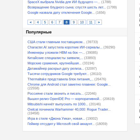
SpaceX выбрала Nvidia для ИИ будущего —...
(1788)
Возвращение блудного сына: спустя шесть лет...
(1799)
Google назвала дату отключения Google...
(1656)
<
4
5
6
7
8
9
10
11
>
Популярные
США стали главным поставщиком...
(39733)
Character.AI запустила короткие ИИ-сериалы...
(39290)
Инженеры уложили HBM на бок —...
(39085)
Китайские специалисты заявили,...
(33893)
Морские сражения, крупнейшая...
(33194)
Датамайнер раскрыл дату релиза...
(32097)
Тысячи сотрудников Google требуют...
(28110)
Thermaltake представила блок питания,...
(26476)
Chrome для Android стал заметно плавнее: Google...
(22558)
Россияне стали звонить и писать...
(22046)
Вышел релиз OpenIDE Pro — корпоративной...
(20619)
Mitsubishi начнёт выпускать по 1000...
(20146)
Owlcat починила Warhammer 40,000: Rogue Trader...
(19458)
Игра в стиле «Джона Уика», новая...
(19002)
Геймер отсудил у Microsoft свой аккаунт...
(18059)