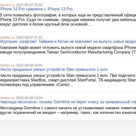
Yandex.ru
, 2022-08-07 20:58
IPhone 14 Pro сравнили с iPhone 13 Pro
В сети появились фотографии, в которых еще не представленный офици
iPhone 13 Pro. Судя по снимкам, грядущая новинка получит два небольш
вокруг дисплея и более крупный блок основной...
Yandex.ru
, 2022-08-07 21:42
Муртазин: конфликт Тайваня и Китая не повлияет на выпуск новых моде
Компания Apple может отложить выпуск новой модели смартфона iPhone
заводе полупроводников Taiwan Semiconductor Manufacturing Company (T
Yandex.ru
, 2022-08-08 14:04
Число проданных умных устройств Sber превысило 1 млн
Число проданных умных устройств Sber превысило 1 млн. При подсчете 
медиаприставка SberBox, смарт-дисплей SberPortal, ТВ-медиацентр Sber
телевизоры под управлением «Салют...
Yandex.ru
, 2022-08-08 14:04
Навсегда бесплатно: почему Gem4me не берет плату за премиальный се
Мессенджер Gem4me с самого начала не устанавливал никаких лимитов: 
других ограничений не вводил – например, таких, как количество каналов