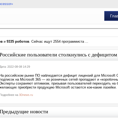
ocessor»
Гла
ов
и
9335 роботов
. Сейчас ищут 2554 программиста ...
Российские пользователи столкнулись с дефицитом 
Дата: 2022-08-08 14:29
На российском рынке ПО наблюдается дефицит лицензий для Microsoft O
подписок на Microsoft 365 — из розничных сетей пропадают и «коробочн
Эксперты сохраняют оптимизм, призывая пользователей переходить на 
желающих приобрести продукцию Microsoft остаются кое-какие лазейки. 
Подробнее на
3Dnews.ru
Предыдущие новости