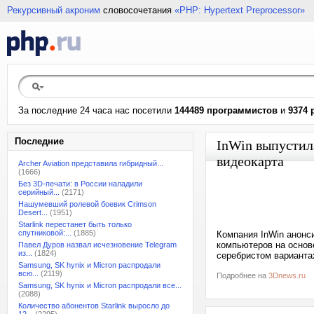
Рекурсивный акроним
словосочетания
«PHP: Hypertext Preprocessor»
За последние 24 часа нас посетили
144489 программистов
и
9374 
Последние
InWin выпустил
видеокарта
Archer Aviation представила гибридный...
(1666)
Без 3D-печати: в России наладили
серийный...
(2171)
Нашумевший ролевой боевик Crimson
Desert...
(1951)
Starlink перестанет быть только
спутниковой:...
(1885)
Компания InWin анонс
компьютеров на основе
Павел Дуров назвал исчезновение Telegram
из...
(1824)
серебристом варианта
Samsung, SK hynix и Micron распродали
всю...
(2119)
Подробнее на
3Dnews.ru
Samsung, SK hynix и Micron распродали все...
(2088)
Количество абонентов Starlink выросло до