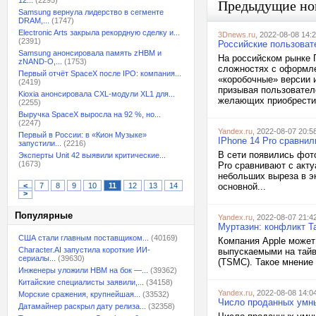
12...
(2295)
Предыдущие но
Samsung вернула лидерство в сегменте
DRAM,...
(1747)
Electronic Arts закрыла рекордную сделку и...
3Dnews.ru
, 2022-08-08 14:
(2391)
Российские пользовате
Samsung анонсировала память zHBM и
На российском рынке П
zNAND-O,...
(1753)
сложностях с оформле
Первый отчёт SpaceX после IPO: компания...
«коробочные» версии 
(2419)
призывая пользовател
Kioxia анонсировала CXL-модули XL1 для...
желающих приобрести.
(2255)
Выручка SpaceX выросла на 92 %, но...
(2247)
Yandex.ru
, 2022-08-07 20:5
Первый в России: в «Кион Музыке»
IPhone 14 Pro сравнил
запустили...
(2216)
В сети появились фот
Эксперты Unit 42 выявили критические...
(1673)
Pro сравнивают с акту
небольших выреза в эк
<
7
8
9
10
11
12
13
14
основной...
>
Популярные
Yandex.ru
, 2022-08-07 21:4
Муртазин: конфликт Т
США стали главным поставщиком...
(40169)
Компания Apple может
Character.AI запустила короткие ИИ-
выпускаемыми на тайв
сериалы...
(39630)
(TSMC). Такое мнение
Инженеры уложили HBM на бок —...
(39362)
Китайские специалисты заявили,...
(34158)
Yandex.ru
, 2022-08-08 14:0
Морские сражения, крупнейшая...
(33532)
Число проданных умны
Датамайнер раскрыл дату релиза...
(32358)