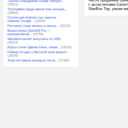
Число проданных умны
Тысячи сотрудников Google требуют...
с ассистентами Салют
(28521)
SberBox Top, умная м
Thermaltake представила блок питания,...
(26664)
Chrome для Android стал заметно
плавнее: Google...
(23003)
Россияне стали звонить и писать...
(22223)
Вышел релиз OpenIDE Pro —
корпоративной...
(20794)
Mitsubishi начнёт выпускать по 1000...
(20312)
Игра в стиле «Джона Уика», новая...
(19155)
Геймер отсудил у Microsoft свой аккаунт...
(18236)
Tesla поставила рекорд по числу...
(17360)