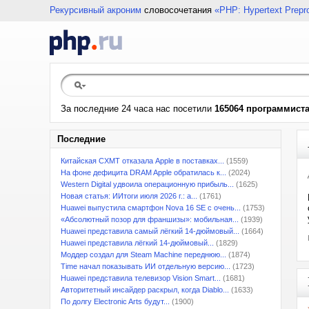
Рекурсивный акроним
словосочетания
«PHP: Hypertext Prepr
За последние 24 часа нас посетили
165064 программист
Последние
Китайская CXMT отказала Apple в поставках...
(1559)
На фоне дефицита DRAM Apple обратилась к...
(2024)
Western Digital удвоила операционную прибыль...
(1625)
Новая статья: ИИтоги июля 2026 г.: а...
(1761)
Huawei выпустила смартфон Nova 16 SE с очень...
(1753)
«Абсолютный позор для франшизы»: мобильная...
(1939)
Huawei представила самый лёгкий 14-дюймовый...
(1664)
Huawei представила лёгкий 14-дюймовый...
(1829)
Моддер создал для Steam Machine переднюю...
(1874)
Time начал показывать ИИ отдельную версию...
(1723)
Huawei представила телевизор Vision Smart...
(1681)
Авторитетный инсайдер раскрыл, когда Diablo...
(1633)
По долгу Electronic Arts будут...
(1900)