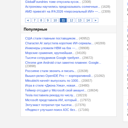
GlobalFoundries тоже откусила кусок...
(2308)
Астрономы научились предсказывать солнечные...
(1628)
AMD привезёт на IFA 2026 «персональный ИИ» —...
(2309)
<
7
8
9
10
11
12
13
14
>
Популярные
США стали главным поставщиком...
(40952)
Character.AI запустила короткие ИИ-сериалы...
(40269)
Инженеры уложили HBM на бок —...
(39908)
Морские сражения, крупнейшая...
(34105)
Тысячи сотрудников Google требуют...
(29672)
Chrome для Android стал заметно плавнее: Google...
(23898)
Россияне стали звонить и писать...
(22638)
Вышел релиз OpenIDE Pro — корпоративной...
(21092)
Mitsubishi начнёт выпускать по 1000...
(20657)
Игра в стиле «Джона Уика», новая...
(19480)
Геймер отсудил у Microsoft свой аккаунт...
(18634)
Tesla поставила рекорд по числу...
(18219)
Microsoft представила ИИ, который...
(17972)
Энтузиаст потратил три тысячи...
(17376)
«Яндекс» улучшил поиск АЗС без...
(17166)