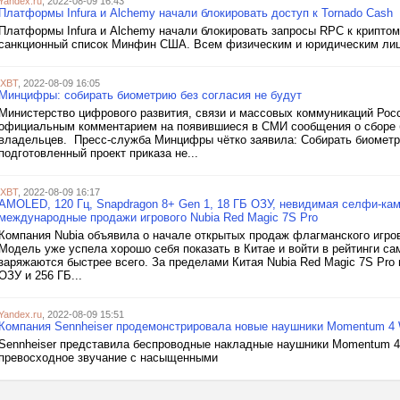
Yandex.ru
, 2022-08-09 16:43
Платформы Infura и Alchemy начали блокировать доступ к Tornado Cash
Платформы Infura и Alchemy начали блокировать запросы RPC к криптоми
санкционный список Минфин США. Всем физическим и юридическим лица
iXBT
, 2022-08-09 16:05
Минцифры: собирать биометрию без согласия не будут
Министерство цифрового развития, связи и массовых коммуникаций Рос
официальным комментарием на появившиеся в СМИ сообщения о сборе б
владельцев. Пресс-служба Минцифры чётко заявила: Собирать биометри
подготовленный проект приказа не...
iXBT
, 2022-08-09 16:17
AMOLED, 120 Гц, Snapdragon 8+ Gen 1, 18 ГБ ОЗУ, невидимая селфи-ка
международные продажи игрового Nubia Red Magic 7S Pro
Компания Nubia объявила о начале открытых продаж флагманского игро
Модель уже успела хорошо себя показать в Китае и войти в рейтинги 
заряжаются быстрее всего. За пределами Китая Nubia Red Magic 7S Pro 
ОЗУ и 256 ГБ...
Yandex.ru
, 2022-08-09 15:51
Компания Sennheiser продемонстрировала новые наушники Momentum 4 
Sennheiser представила беспроводные накладные наушники Momentum 4 
превосходное звучание с насыщенными