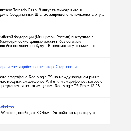
ксеру Tornado Cash. 8 августа миксер внес в
м в Соединенных Штатах запрещено использовать эту...
сийской Федерации (Минцифры России) выступило с
иометрические данные россиян без согласия
ю без согласия не будут. В ведомстве уточнили, что
мера и светящийся вентилятор. Стартовали
вого смартфона Red Magic 7S на международном рынке.
самых мощных смартфонов AnTuTu и смартфонов, которые
предлагается по таким ценам: Red Magic 7S Pro с 12 ГБ
Wireless
Wireless, сообщает 3DNews. Устройство гарантирует