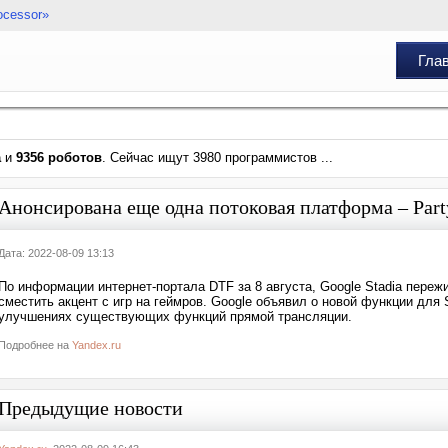
ocessor»
Гла
а
и
9356 роботов
. Сейчас ищут 3980 программистов ...
Анонсирована еще одна потоковая платформа – Party
Дата: 2022-08-09 13:13
По информации интернет-портала DTF за 8 августа, Google Stadia переж
сместить акцент с игр на геймров. Google объявил о новой функции для S
улучшениях существующих функций прямой трансляции.
Подробнее на
Yandex.ru
Предыдущие новости