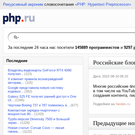
Рекурсивный акроним
словосочетания
«PHP: Hypertext Preprocessor»
За последние 24 часа нас посетили
145889 программистов
и
9297 
Последние
Российские бло
Владелец видеокарты GeForce RTX 4090
получил...
(123)
Дата: 2022-08-10 06:10
X изменит правила вознаграждений
авторам,...
(115)
Многие российские бл
Google представила новую систему
в том числе на YouTu
кодовых...
(352)
создания контента, пиш
Galaxy S25 FE получит ранний доступ к One
UI...
(1345)
Подробнее на
Yandex.ru
Чертежи Boeing 737 и 787 появились в...
(677)
Компактная зарядка-«карточка» с
мощностью 80...
(1243)
Турбо-версия Dimensity 7500 и большой
Предыдущие но
экран...
(1226)
Новая статья: Corsair Cove — лихая
гавань....
(1122)