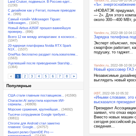
Yandex.ru
, 2022-08-10 06:1
Land Cruiser, подвинься. В Россию едет...
«Ъ»: энергоснабжение
(1230)
«НОВАТЭК придумал, к
С дизайном как у Ferrari, полным приводом
и...
(999)
— 2». Для этого комп
Самый «злой» Volkswagen Tiguan:
около 300—400 МВт, р
Volkswagen...
(1047)
Новый Airbus A350F прошел важнейшую
проверку...
(896)
Yandex.ru
, 2022-08-10 04:1
Зарядка телефона под
Всего 12 км между аппаратами: в космосе...
(1047)
Эксперт объяснил, по
20-ядерная платформа Nvidia RTX Spark
смартфон работает, ка
N1X...
(1537)
подушку, то гаджет...
OnePlus бесплатно раздает пользователям...
(1563)
Уцелевший после приводнения Starship...
Yandex.ru
, 2022-08-10 06:1
(1364)
Новый кроссовер ГАЗ 
Независимые дизайнер
<
1
2
3
4
5
6
7
8
>
выглядеть новый крос
Популярные
iXBT
, 2022-08-10 05:32
США стали главным поставщиком...
(41590)
«Иными словами, это 
Character.AI запустила короткие ИИ-
высказался президент
сериалы...
(40809)
Президент Ассоциации
Морские сражения, крупнейшая...
(34692)
заявил, что отказ ев
Тысячи сотрудников Google требуют...
Вместо новых машин о
(30811)
сегодня российский р
Chrome для Android стал заметно
сведения...
плавнее: Google...
(24757)
Вышел релиз OpenIDE Pro —
корпоративной...
(21436)