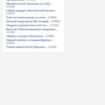
Mitsubishi начнёт выпускать по 1000...
(20938)
Геймер отсудил у Microsoft свой аккаунт...
(19012)
Tesla поставила рекорд по числу...
(18969)
Microsoft представила ИИ, который...
(18596)
«Яндекс» улучшил поиск АЗС без...
(17550)
Microsoft и Mistral обменяются моделями...
(17201)
«Яндекс» посадил ИИ-агентов...
(15860)
Первый трейлер и «непревзойдённая...
(15582)
Учёные нашли способ обрушить...
(15118)