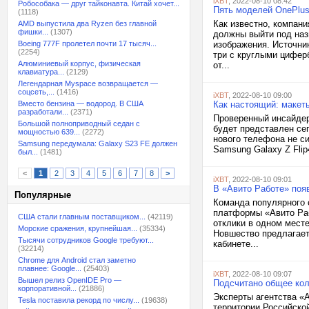
iXBT
, 2022-08-10 08:42
Робособака — друг тайконавта. Китай хочет...
Пять моделей OnePlus
(1118)
Как известно, компани
AMD выпустила два Ryzen без главной
фишки...
(1307)
должны выйти под наз
Boeing 777F пролетел почти 17 тысяч...
изображения. Источни
(2254)
три с круглыми цифер
Алюминиевый корпус, физическая
от...
клавиатура...
(2129)
Легендарная Myspace возвращается —
соцсеть,...
(1416)
iXBT
, 2022-08-10 09:00
Вместо бензина — водород. В США
Как настоящий: макет
разработали...
(2371)
Проверенный инсайдер
Большой полноприводный седан с
будет представлен се
мощностью 639...
(2272)
нового телефона не си
Samsung передумала: Galaxy S23 FE должен
Samsung Galaxy Z Flip
был...
(1481)
<
1
2
3
4
5
6
7
8
>
iXBT
, 2022-08-10 09:01
В «Авито Работе» поя
Популярные
Команда популярного 
платформы «Авито Раб
США стали главным поставщиком...
(42119)
отклики в одном месте
Морские сражения, крупнейшая...
(35334)
Новшество предлагает
Тысячи сотрудников Google требуют...
кабинете...
(32214)
Chrome для Android стал заметно
плавнее: Google...
(25403)
iXBT
, 2022-08-10 09:07
Вышел релиз OpenIDE Pro —
Подсчитано общее кол
корпоративной...
(21886)
Эксперты агентства «А
Tesla поставила рекорд по числу...
(19638)
территории Российско