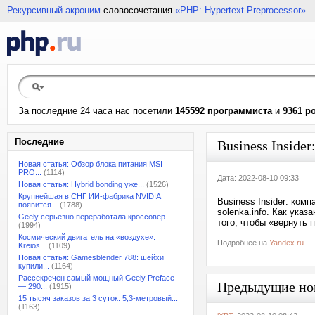
Рекурсивный акроним
словосочетания
«PHP: Hypertext Preprocessor»
За последние 24 часа нас посетили
145592 программиста
и
9361 р
Последние
Business Inside
Новая статья: Обзор блока питания MSI
PRO...
(1114)
Дата: 2022-08-10 09:33
Новая статья: Hybrid bonding уже...
(1526)
Крупнейшая в СНГ ИИ-фабрика NVIDIA
Business Insider: ком
появится...
(1788)
solenka.info. Как указ
Geely серьезно переработала кроссовер...
того, чтобы «вернуть 
(1994)
Космический двигатель на «воздухе»:
Подробнее на
Yandex.ru
Kreios...
(1109)
Новая статья: Gamesblender 788: шейхи
купили...
(1164)
Рассекречен самый мощный Geely Preface
Предыдущие но
— 290...
(1915)
15 тысяч заказов за 3 суток. 5,3-метровый...
(1163)