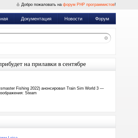
Добро пожаловать на
форум PHP программистов
!
вная
Документация
Новости
Форум
прибудет на прилавки в сентябре
ssmaster Fishing 2022) анонсировал Train Sim World 3 —
изображения: Steam
ами Leica