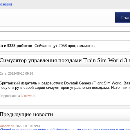
ocessor»
Гла
ов
и
9328 роботов
. Сейчас ищут 2058 программистов ...
Симулятор управления поездами Train Sim World 3 
Дата: 2022-08-10 09:28
Британский издатель и разработчик Dovetail Games (Flight Sim World, Ba
новую игру в своей серии симуляторов управления поездами. Источник 
Подробнее на
3Dnews.ru
Предыдущие новости
Yandex.ru
, 2022-08-10 09:41
Xiaomi анонсировала складной флагман в ультратонком корпусе с камер