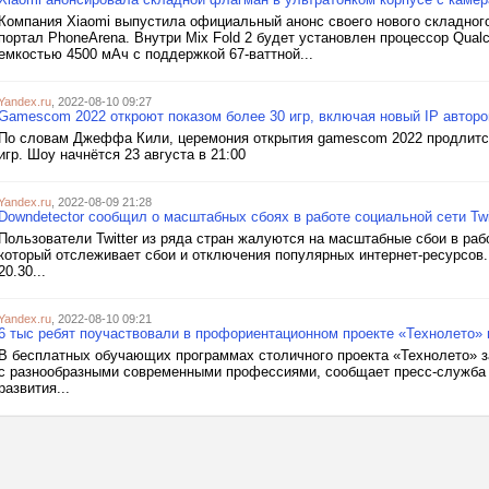
Компания Xiaomi выпустила официальный анонс своего нового складног
портал PhoneArena. Внутри Mix Fold 2 будет установлен процессор Qual
емкостью 4500 мАч с поддержкой 67-ваттной...
Yandex.ru
, 2022-08-10 09:27
Gamescom 2022 откроют показом более 30 игр, включая новый IP авторо
По словам Джеффа Кили, церемония открытия gamescom 2022 продлится
игр. Шоу начнётся 23 августа в 21:00
Yandex.ru
, 2022-08-09 21:28
Downdetector сообщил о масштабных сбоях в работе социальной сети Twi
Пользователи Twitter из ряда стран жалуются на масштабные сбои в раб
который отслеживает сбои и отключения популярных интернет-ресурсов. 
20.30...
Yandex.ru
, 2022-08-10 09:21
6 тыс ребят поучаствовали в профориентационном проекте «Технолето»
В бесплатных обучающих программах столичного проекта «Технолето» за
с разнообразными современными профессиями, сообщает пресс-служба 
развития...