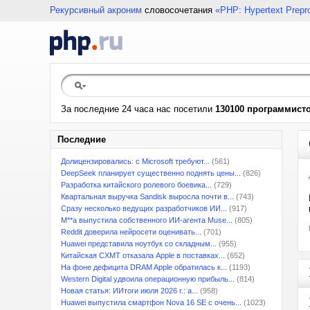
Рекурсивный акроним
словосочетания
«PHP: Hypertext Prepr
За последние 24 часа нас посетили
130100 программист
Последние
Долицензировались: с Microsoft требуют...
(561)
DeepSeek планирует существенно поднять цены...
(826)
Разработка китайского ролевого боевика...
(729)
Квартальная выручка Sandisk выросла почти в...
(743)
Сразу несколько ведущих разработчиков ИИ...
(917)
M**a выпустила собственного ИИ-агента Muse...
(805)
Reddit доверила нейросети оценивать...
(701)
Huawei представила ноутбук со складным...
(955)
Китайская CXMT отказала Apple в поставках...
(652)
На фоне дефицита DRAM Apple обратилась к...
(1193)
Western Digital удвоила операционную прибыль...
(814)
Новая статья: ИИтоги июля 2026 г.: а...
(958)
Huawei выпустила смартфон Nova 16 SE с очень...
(1023)