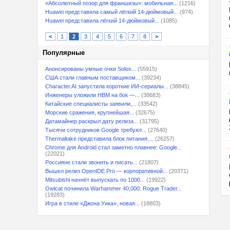
«Абсолютный позор для франшизы»: мобильная...
(1216)
Huawei представила самый лёгкий 14-дюймовый...
(974)
Huawei представила лёгкий 14-дюймовый...
(1085)
<
1
2
3
4
5
6
7
8
>
Популярные
Анонсированы умные очки Solos...
(55915)
США стали главным поставщиком...
(39234)
Character.AI запустила короткие ИИ-сериалы...
(38845)
Инженеры уложили HBM на бок —...
(38683)
Китайские специалисты заявили,...
(33542)
Морские сражения, крупнейшая...
(32675)
Датамайнер раскрыл дату релиза...
(31795)
Тысячи сотрудников Google требуют...
(27640)
Thermaltake представила блок питания,...
(26257)
Chrome для Android стал заметно плавнее: Google...
(22021)
Россияне стали звонить и писать...
(21807)
Вышел релиз OpenIDE Pro — корпоративной...
(20371)
Mitsubishi начнёт выпускать по 1000...
(19922)
Owlcat починила Warhammer 40,000: Rogue Trader...
(19283)
Игра в стиле «Джона Уика», новая...
(18803)