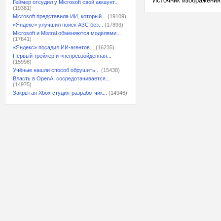
Источник изображения
Геймер отсудил у Microsoft свой аккаунт...
(19381)
Microsoft представила ИИ, который...
(19109)
«Яндекс» улучшил поиск АЗС без...
(17893)
Microsoft и Mistral обменяются моделями...
(17641)
«Яндекс» посадил ИИ-агентов...
(16235)
Первый трейлер и «непревзойдённая...
(15998)
Учёные нашли способ обрушить...
(15438)
Власть в OpenAI сосредотачивается...
(14975)
Закрытая Xbox студия-разработчик...
(14946)