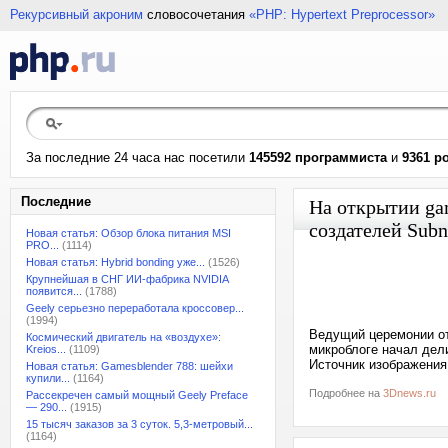
Рекурсивный акроним
словосочетания
«PHP: Hypertext Preprocessor»
За последние 24 часа нас посетили
145592 программиста
и
9361 р
Последние
На открытии ga
создателей Subn
Новая статья: Обзор блока питания MSI
PRO...
(1114)
Новая статья: Hybrid bonding уже...
(1526)
Крупнейшая в СНГ ИИ-фабрика NVIDIA
появится...
(1788)
Geely серьезно переработала кроссовер...
(1994)
Ведущий церемонии от
Космический двигатель на «воздухе»:
микроблоге начал дел
Kreios...
(1109)
Источник изображения:
Новая статья: Gamesblender 788: шейхи
купили...
(1164)
Подробнее на
3Dnews.ru
Рассекречен самый мощный Geely Preface
— 290...
(1915)
15 тысяч заказов за 3 суток. 5,3-метровый...
(1164)