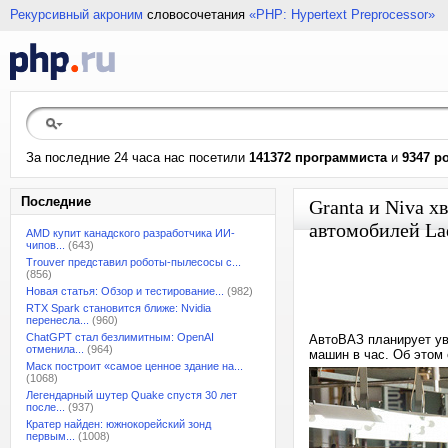
Рекурсивный акроним
словосочетания
«PHP: Hypertext Preprocessor»
За последние 24 часа нас посетили
141372 программиста
и
9347 р
Последние
Granta и Niva х
автомобилей La
AMD купит канадского разработчика ИИ-
чипов...
(643)
Trouver представил роботы-пылесосы с...
(856)
Новая статья: Обзор и тестирование...
(982)
RTX Spark становится ближе: Nvidia
перенесла...
(960)
ChatGPT стал безлимитным: OpenAI
АвтоВАЗ планирует уве
отменила...
(964)
машин в час. Об этом
Маск построит «самое ценное здание на...
(1068)
Легендарный шутер Quake спустя 30 лет
после...
(937)
Кратер найден: южнокорейский зонд
первым...
(1008)