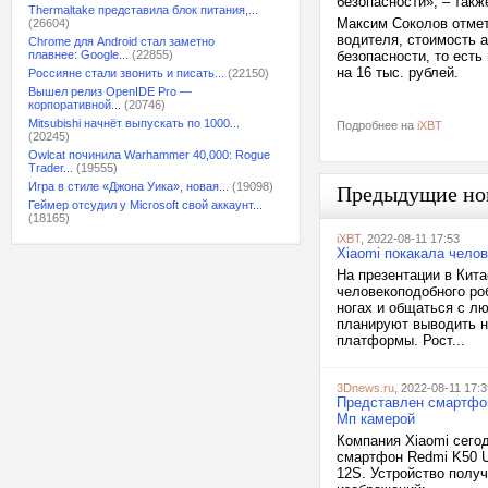
безопасности», – такж
Thermaltake представила блок питания,...
Максим Соколов отмет
(26604)
водителя, стоимость а
Chrome для Android стал заметно
плавнее: Google...
(22855)
безопасности, то есть
на 16 тыс. рублей.
Россияне стали звонить и писать...
(22150)
Вышел релиз OpenIDE Pro —
корпоративной...
(20746)
Mitsubishi начнёт выпускать по 1000...
Подробнее на
iXBT
(20245)
Owlcat починила Warhammer 40,000: Rogue
Trader...
(19555)
Игра в стиле «Джона Уика», новая...
(19098)
Предыдущие но
Геймер отсудил у Microsoft свой аккаунт...
(18165)
iXBT
, 2022-08-11 17:53
Xiaomi покакала чело
На презентации в Кита
человекоподобного ро
ногах и общаться с лю
планируют выводить н
платформы. Рост...
3Dnews.ru
, 2022-08-11 17:3
Представлен смартфон
Мп камерой
Компания Xiaomi сего
смартфон Redmi K50 U
12S. Устройство полу