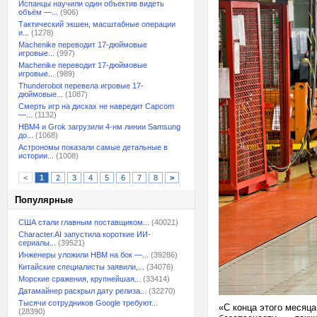
Испанцы научили один объектив видеть
объём —...
(906)
Тактический экшен, масштабные операции
и...
(1278)
Machenike переводит 17-дюймовые
игровые...
(997)
Machenike переводит 17-дюймовые
игровые...
(989)
Thunderobot перевела игровые 17-
дюймовые...
(1087)
Смерть игр на дисках не навредит Capcom
—...
(1132)
HBM4 и Grok загрузили 4-нм линии Samsung
до...
(1068)
Астрономы показали самые детальные в
истории...
(1008)
<
1
2
3
4
5
6
7
8
>
Популярные
США стали главным поставщиком...
(40021)
Character.AI запустила короткие ИИ-
сериалы...
(39521)
Инженеры уложили HBM на бок —...
(39286)
Китайские специалисты заявили,...
(34076)
Морские сражения, крупнейшая...
(33414)
Датамайнер раскрыл дату релиза...
(32270)
Тысячи сотрудников Google требуют...
«С конца этого месяц
(28390)