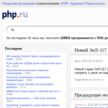
Рекурсивный акроним
словосочетания
«PHP: Hypertext Preprocessor»
За последние 24 часа нас посетили
128852 программиста
и
9341 р
Последние
Новый ЗиЛ-117 
ИИ-модели OpenAI тайно скоординировали
побег...
(242)
Дата: 2022-08-13 05:24
В российских ЦОДах резко подскочили цены
на...
(263)
Новый седан ЗиЛ-117 
Европейские астрономы первыми
говорить о цене на п
подтвердили...
(430)
Samsung похвалилась рекордными
Подробнее на
Yandex.ru
предзаказами...
(555)
Kingdom Come Salvation не разочарует
фанатов...
(771)
Wildberries скоро откроет широкий доступ к...
Предыдущие но
(649)
Долицензировались: с Microsoft требуют...
(245)
Yandex.ru
, 2022-08-13 04:5
DeepSeek планирует существенно поднять
Минпромторг решил за