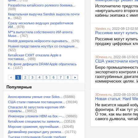
цены...
(713)
Разработка китайского ролевого боевика...
Исполнителю предстои
(609)
«виртуального второг
Квартальная выручка Sandisk выросла почти
кабины экипажа с ими
в...
(662)
Сразу несколько ведущих разработчиков
ИИ...
(878)
Yandex.ru
, 2022-08-13 02:5
M**a выпустила собственного ИИ-агента
Россияне могут купить
Muse...
(767)
Россияне могут купить
Reddit доверила нейросети оценивать...
(676)
продажу цифровых клю
Huawei представила ноутбук со складным...
(922)
Китайская CXMT отказала Apple в
3Dnews.ru
, 2022-08-13 00:
поставках...
(489)
США ужесточили контр
На фоне дефицита DRAM Apple обратилась
Бюро промышленности 
к...
(1157)
экспортного контроля
газотурбинных двигат
<
1
2
3
4
5
6
7
8
>
коммерческих целях. И
Популярные
3Dnews.ru
, 2022-08-13 00:
Анонсированы умные очки Solos...
(55886)
Новая статья: Hard We
США стали главным поставщиком...
(39194)
Не висится нашей коб
Character.AI запустила короткие ИИ-
фронтира. И как тут у
сериалы...
(38812)
О том, как мы вели п
Инженеры уложили HBM на бок —...
(38665)
самого дьявола, читай
Китайские специалисты заявили,...
(33519)
Морские сражения, крупнейшая...
(32645)
Датамайнер раскрыл дату релиза...
(31771)
Тысячи сотрудников Google требуют...