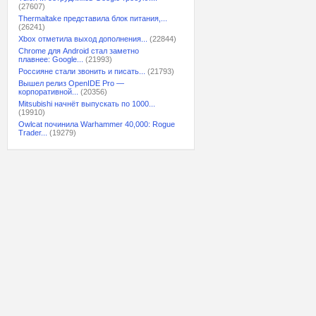
(27607)
Thermaltake представила блок питания,...
(26241)
Xbox отметила выход дополнения...
(22844)
Chrome для Android стал заметно
плавнее: Google...
(21993)
Россияне стали звонить и писать...
(21793)
Вышел релиз OpenIDE Pro —
корпоративной...
(20356)
Mitsubishi начнёт выпускать по 1000...
(19910)
Owlcat починила Warhammer 40,000: Rogue
Trader...
(19279)