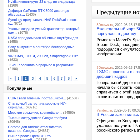
Nvidia инвестирует $3 млрд во владельца...
(1269)
Предыдущие но
Дефицит GeForce RTX 5090 дошел до
абсурда:...
(1436)
Synology представила NAS DiskStation neo+
с...
(972)
3Dnews.ru
, 2022-08-15 17:
Еженедельный чарт Ste
Ученые создали умный транзистор, который
сам...
(1078)
вернулась в десятку
NASA переделывало обычные ноутбуки для...
Ремастер Marvel’s Spi
(1658)
Steam Deck, находяще
Sony выпустит в сентябре беспроводные...
подобрался симулятор 
(1560)
изображения:...
9070 мАч, 100 Вт, 200 Мп, Snapdragon 8 Elite...
(1633)
TSMC сообщила о прорыве в разработке...
3Dnews.ru
, 2022-08-15 17:
(2196)
TSMC справится с соз
дефицит кадров
<
1
2
3
4
5
6
7
8
>
Генеральный директор I
начала бы строить но
Популярные
справиться с этой за
строительстве предпри
США стали главным поставщиком...
(41501)
Character.AI запустила короткие ИИ-
сериалы...
(40716)
Yandex.ru
, 2022-08-15 09:3
Морские сражения, крупнейшая...
(34590)
В России закончились
Тысячи сотрудников Google требуют...
Официально Sony прек
(30648)
удалось получить ПК-
Chrome для Android стал заметно
российского региона (
плавнее: Google...
(24661)
Вышел релиз OpenIDE Pro —
корпоративной...
(21375)