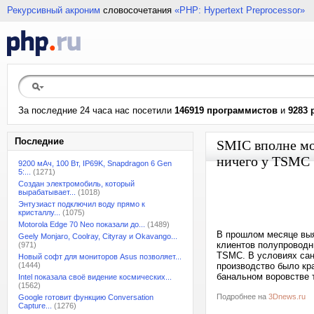
Рекурсивный акроним
словосочетания
«PHP: Hypertext Preprocessor»
За последние 24 часа нас посетили
146919 программистов
и
9283 
Последние
SMIC вполне мо
ничего у TSMC
9200 мАч, 100 Вт, IP69K, Snapdragon 6 Gen
5:...
(1271)
Создан электромобиль, который
вырабатывает...
(1018)
Энтузиаст подключил воду прямо к
кристаллу...
(1075)
Motorola Edge 70 Neo показали до...
(1489)
В прошлом месяце выя
Geely Monjaro, Coolray, Cityray и Okavango...
клиентов полупроводн
(971)
TSMC. В условиях сан
Новый софт для мониторов Asus позволяет...
(1444)
производство было кра
банальном воровстве 
Intel показала своё видение космических...
(1562)
Подробнее на
3Dnews.ru
Google готовит функцию Conversation
Capture...
(1276)