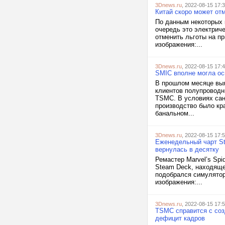
3Dnews.ru
, 2022-08-15 17:
Китай скоро может от
По данным некоторых 
очередь это электриче
отменить льготы на пр
изображения:...
3Dnews.ru
, 2022-08-15 17:
SMIC вполне могла ос
В прошлом месяце выя
клиентов полупроводн
TSMC. В условиях сан
производство было кра
банальном...
3Dnews.ru
, 2022-08-15 17:
Еженедельный чарт Ste
вернулась в десятку
Ремастер Marvel’s Spi
Steam Deck, находяще
подобрался симулятор 
изображения:...
3Dnews.ru
, 2022-08-15 17:
TSMC справится с соз
дефицит кадров