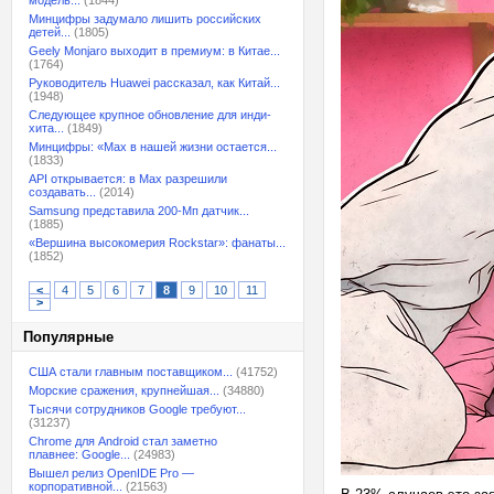
модель...
(1844)
Минцифры задумало лишить российских
детей...
(1805)
Geely Monjaro выходит в премиум: в Китае...
(1764)
Руководитель Huawei рассказал, как Китай...
(1948)
Следующее крупное обновление для инди-
хита...
(1849)
Минцифры: «Max в нашей жизни остается...
(1833)
API открывается: в Max разрешили
создавать...
(2014)
Samsung представила 200-Мп датчик...
(1885)
«Вершина высокомерия Rockstar»: фанаты...
(1852)
<
4
5
6
7
8
9
10
11
>
Популярные
США стали главным поставщиком...
(41752)
Морские сражения, крупнейшая...
(34880)
Тысячи сотрудников Google требуют...
(31237)
Chrome для Android стал заметно
плавнее: Google...
(24983)
Вышел релиз OpenIDE Pro —
корпоративной...
(21563)