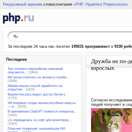
Рекурсивный акроним
словосочетания
«PHP: Hypertext Preprocessor»
За последние 24 часа нас посетил
145031 программист
и
9330 роб
Последние
Дружба не по-де
взрослых
Три четверти европейских компаний
опасаются,...
(1864)
ИИ начал отвечать на звонки в службе...
(2068)
Alibaba нашла способ заработать на
открытом...
(1625)
Вашингтон расследует доступ Китая к...
(1743)
Согласно исследовани
ИИ впервые создал жизнеспособные вирусы
людей получают в соц
— в...
(2033)
В приложении ChatGPT появится генератор...
(1662)
LG оправдалась за софт для мониторов,...
(1663)
Опасная тенденция: нашумевшая ИИ-