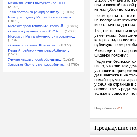
В 23% случаев это зая
Mitsubishi начнёт выпускать по 1000...
почти каждый второй 
(21022)
из них (36%) потом в
Tesla поставила рекорд по числу...
(19176)
Несмотря на то, что в
Геймер отсудил у Microsoft свой аккаунт...
не всегда интересуют
(19140)
много личных данных
Microsoft представила ИИ, который...
(18786)
Так, почти половина у
«Яндекс» улучшил поиск АЗС без...
(17690)
увлечениях, больше ч
Microsoft и Mistral обменяются моделями...
которых видно обстан
(17345)
публикуют номер моби
«Яндекс» посадил ИИ-агентов...
(15977)
Руководитель направл
Первый трейлер и «непревзойдённая...
(15705)
Сиденко пояснил:
Учёные нашли способ обрушить...
(15224)
Родители беспокоятся 
Закрытая Xbox студия-разработчик...
(14790)
на то, что они там де
установить доверител
для шантажа и не толь
онлайн-груминга играе
у себя на странице в 
опроса, треть родител
только в соцсетях, но
Подробнее на
iXBT
Предыдущие но