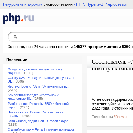
Рекурсивный акроним
словосочетания
«PHP: Hypertext Preprocessor»
За последние 24 часа нас посетили
145377 программистов
и
9360 
Последние
Сооснователь «
покинул компан
Google представила новую систему
кодовых...
(1711)
Galaxy S25 FE получит ранний доступ к One
UI...
(3006)
Чертежи Boeing 737 и 787 появились в...
(2205)
Компактная зарядка-«карточка» с
мощностью 80...
(2755)
Член совета директор
решение уйти из компа
Турбо-версия Dimensity 7500 и большой
экран...
(2659)
2022 года. Источник и
Новая статья: Corsair Cove — лихая
гавань....
(2602)
Подробнее на
3Dnews.ru
Land Cruiser, подвинься. В Россию едет...
(1915)
С дизайном как у Ferrari, полным приводом