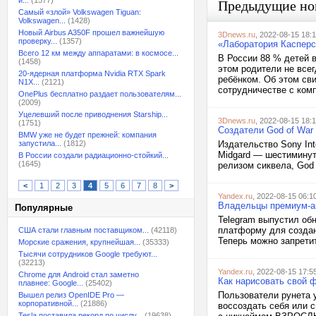
и...
(1577)
Предыдущие но
Самый «злой» Volkswagen Tiguan:
Volkswagen...
(1428)
Новый Airbus A350F прошел важнейшую
3Dnews.ru
, 2022-08-15 18:1
проверку...
(1357)
«Лаборатория Касперс
Всего 12 км между аппаратами: в космосе...
В России 88 % детей в
(1458)
этом родители не все
20-ядерная платформа Nvidia RTX Spark
ребёнком. Об этом св
N1X...
(2121)
сотрудничестве с комп
OnePlus бесплатно раздает пользователям...
(2009)
Уцелевший после приводнения Starship...
3Dnews.ru
, 2022-08-15 18:
(1751)
Создатели God of War
BMW уже не будет прежней: компания
запустила...
(1812)
Издательство Sony Int
Midgard — шестиминут
В России создали радиационно-стойкий...
(1645)
релизом сиквела, God o
<
1
2
3
4
5
6
7
8
>
Yandex.ru
, 2022-08-15 06:1
Владельцы премиум-ак
Популярные
Telegram выпустил об
платформу для создан
США стали главным поставщиком...
(42118)
Теперь можно запретит
Морские сражения, крупнейшая...
(35333)
Тысячи сотрудников Google требуют...
(32213)
Yandex.ru
, 2022-08-15 17:5
Chrome для Android стал заметно
Как нарисовать свой 
плавнее: Google...
(25402)
Пользователи рунета 
Вышел релиз OpenIDE Pro —
корпоративной...
(21886)
воссоздать себя или с
Tesla поставила рекорд по числу...
(19638)