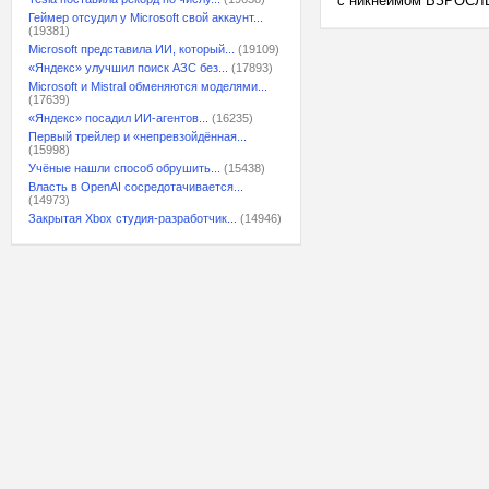
с никнеймом ВЗРОСЛЫ
Геймер отсудил у Microsoft свой аккаунт...
(19381)
Microsoft представила ИИ, который...
(19109)
«Яндекс» улучшил поиск АЗС без...
(17893)
Microsoft и Mistral обменяются моделями...
(17639)
«Яндекс» посадил ИИ-агентов...
(16235)
Первый трейлер и «непревзойдённая...
(15998)
Учёные нашли способ обрушить...
(15438)
Власть в OpenAI сосредотачивается...
(14973)
Закрытая Xbox студия-разработчик...
(14946)