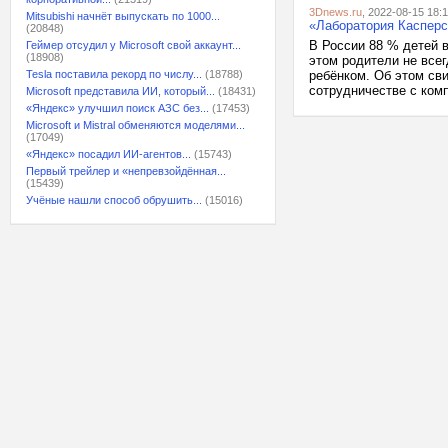
3Dnews.ru
, 2022-08-15 18:1
Mitsubishi начнёт выпускать по 1000...
«Лаборатория Касперс
(20848)
В России 88 % детей в
Геймер отсудил у Microsoft свой аккаунт...
(18908)
этом родители не все
Tesla поставила рекорд по числу...
(18788)
ребёнком. Об этом св
сотрудничестве с комп
Microsoft представила ИИ, который...
(18431)
«Яндекс» улучшил поиск АЗС без...
(17453)
Microsoft и Mistral обменяются моделями...
(17049)
«Яндекс» посадил ИИ-агентов...
(15743)
Первый трейлер и «непревзойдённая...
(15439)
Учёные нашли способ обрушить...
(15016)