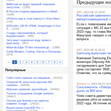
(1063)
Предыдущие но
BMW уже не будет прежней: компания
запустила...
(1289)
В России создали радиационно-стойкий...
iXBT
, 2022-08-15 18:04
(1168)
Российский заменитель
«Роботы нам в этом помогут»: Илон Маск...
импортозамещённый с
(742)
Если с появлением им
9200 мАч, 100 Вт, IP69K, Snapdragon 6 Gen
ситуация с МС-21 выгл
5:...
(1120)
2023 году, то глава 
Создан электромобиль, который
Манутров говорил о с
вырабатывает...
(885)
вопросе. ...
Энтузиаст подключил воду прямо к
кристаллу...
(967)
Motorola Edge 70 Neo показали до...
(1368)
iXBT
, 2022-08-15 18:10
Geely Monjaro, Coolray, Cityray и Okavango...
Samsung выпускает мо
(874)
Компания Samsung Ele
монитора Odyssey Ark
<
1
2
3
4
5
6
7
8
>
сегодняшнего дня Sam
цена составляет 3500
Популярные
Отметим, что за сумму
США стали главным поставщиком...
(41422)
Character.AI запустила короткие ИИ-
3Dnews.ru
, 2022-08-15 18:
сериалы...
(40646)
Сооснователь «Лабора
Морские сражения, крупнейшая...
(34492)
долю за $50 млн
Тысячи сотрудников Google требуют...
Член совета директор
(30467)
решение уйти из компа
Chrome для Android стал заметно
2022 года. Источник из
плавнее: Google...
(24532)
Вышел релиз OpenIDE Pro —
корпоративной...
(21319)