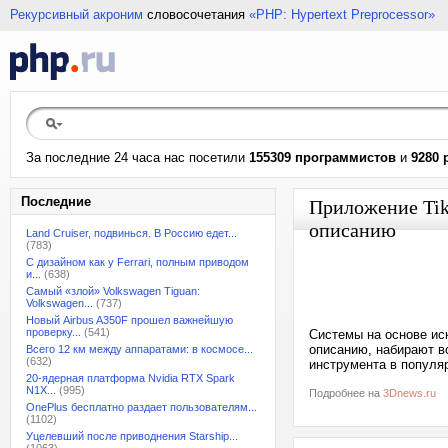
Рекурсивный акроним
словосочетания
«PHP: Hypertext Preprocessor»
За последние 24 часа нас посетили
155309 программистов
и
9280 
Последние
Приложение Tik
описанию
Land Cruiser, подвинься. В Россию едет...
(783)
С дизайном как у Ferrari, полным приводом
и...
(638)
Самый «злой» Volkswagen Tiguan:
Volkswagen...
(737)
Новый Airbus A350F прошел важнейшую
проверку...
(541)
Системы на основе иск
описанию, набирают в
Всего 12 км между аппаратами: в космосе...
(632)
инструмента в популяр
20-ядерная платформа Nvidia RTX Spark
N1X...
(995)
Подробнее на
3Dnews.ru
OnePlus бесплатно раздает пользователям...
(1102)
Уцелевший после приводнения Starship...